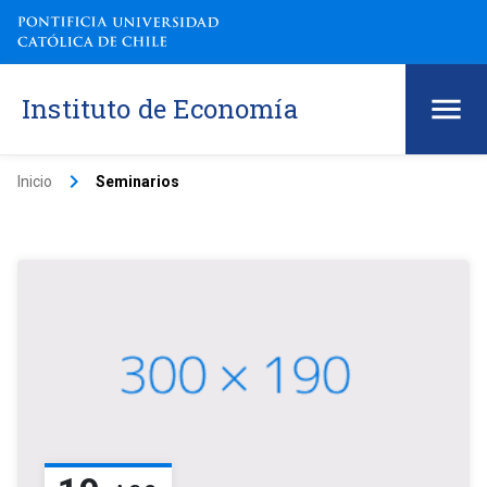
Instituto de Economía
keyboard_arrow_right
Inicio
Seminarios