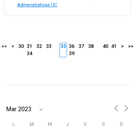
Administrativas UC
<<
<
30
31
32
33
35
36
37
38
40
41
>
>>
34
39
L
M
M
J
V
S
D