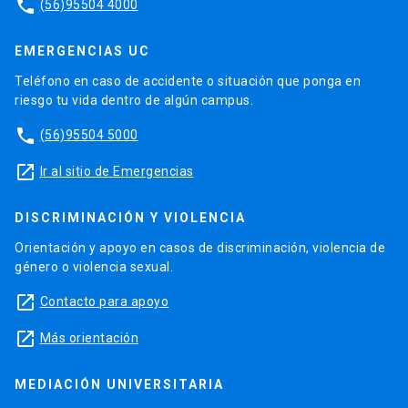
phone
(56)95504 4000
EMERGENCIAS UC
Teléfono en caso de accidente o situación que ponga en
riesgo tu vida dentro de algún campus.
phone
(56)95504 5000
launch
Ir al sitio de Emergencias
DISCRIMINACIÓN Y VIOLENCIA
Orientación y apoyo en casos de discriminación, violencia de
género o violencia sexual.
launch
Contacto para apoyo
launch
Más orientación
MEDIACIÓN UNIVERSITARIA