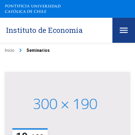
Instituto de Economía
keyboard_arrow_right
Inicio
Seminarios