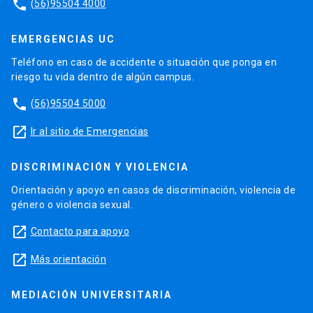
phone
(56)95504 4000
EMERGENCIAS UC
Teléfono en caso de accidente o situación que ponga en
riesgo tu vida dentro de algún campus.
phone
(56)95504 5000
launch
Ir al sitio de Emergencias
DISCRIMINACIÓN Y VIOLENCIA
Orientación y apoyo en casos de discriminación, violencia de
género o violencia sexual.
launch
Contacto para apoyo
launch
Más orientación
MEDIACIÓN UNIVERSITARIA