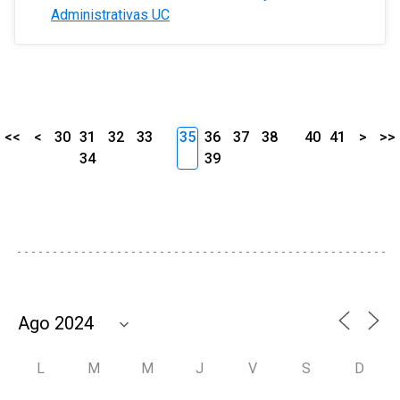
Administrativas UC
<<
<
30
31
32
33
35
36
37
38
40
41
>
>>
34
39
L
M
M
J
V
S
D