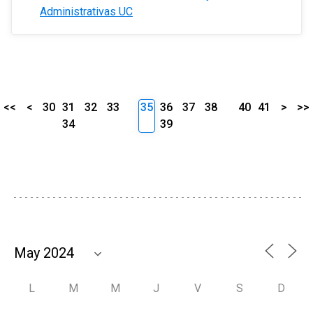
Administrativas UC
<<
<
30
31
32
33
35
36
37
38
40
41
>
>>
34
39
L
M
M
J
V
S
D