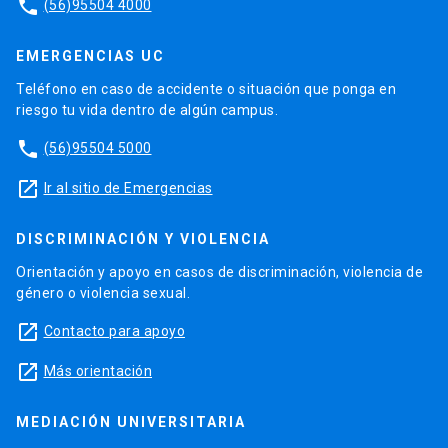
phone
(56)95504 4000
EMERGENCIAS UC
Teléfono en caso de accidente o situación que ponga en
riesgo tu vida dentro de algún campus.
phone
(56)95504 5000
launch
Ir al sitio de Emergencias
DISCRIMINACIÓN Y VIOLENCIA
Orientación y apoyo en casos de discriminación, violencia de
género o violencia sexual.
launch
Contacto para apoyo
launch
Más orientación
MEDIACIÓN UNIVERSITARIA