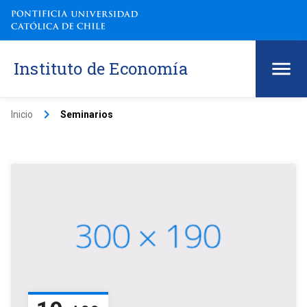
Instituto de Economía
keyboard_arrow_right
Inicio
Seminarios