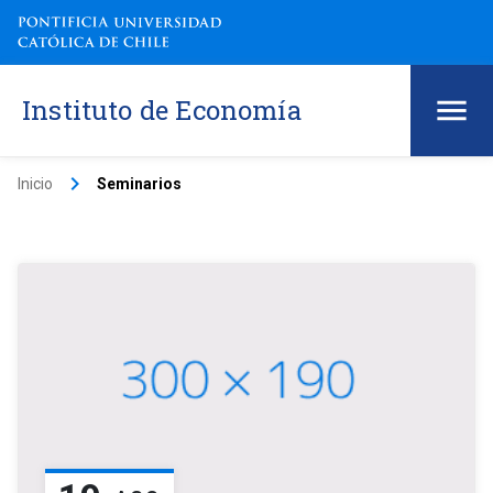
Instituto de Economía
keyboard_arrow_right
Inicio
Seminarios