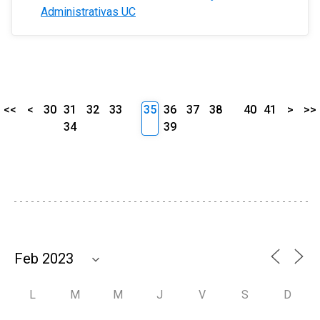
Administrativas UC
<<
<
30
31
32
33
35
36
37
38
40
41
>
>>
34
39
L
M
M
J
V
S
D