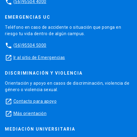
phone
(56)95504 4000
EMERGENCIAS UC
Teléfono en caso de accidente o situación que ponga en
riesgo tu vida dentro de algún campus.
phone
(56)95504 5000
launch
Ir al sitio de Emergencias
DISCRIMINACIÓN Y VIOLENCIA
Orientación y apoyo en casos de discriminación, violencia de
género o violencia sexual.
launch
Contacto para apoyo
launch
Más orientación
MEDIACIÓN UNIVERSITARIA