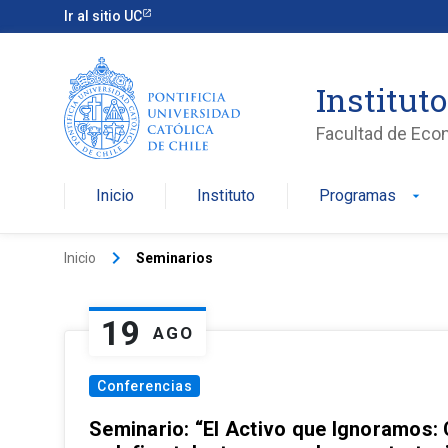
Ir al sitio UC
Institut
Facultad de Eco
Inicio
Instituto
Programas
arrow_drop_down
keyboard_arrow_right
Inicio
Seminarios
19
AGO
Conferencias
Seminario: “El Activo que Ignoramos: