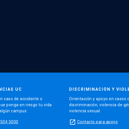
NCIAS UC
DISCRIMINACIÓN Y VIOL
n caso de accidente o
Orientación y apoyo en casos 
que ponga en riesgo tu vida
discriminación, violencia de g
 algún campus.
violencia sexual.
launch
5504 5000
Contacto para apoyo