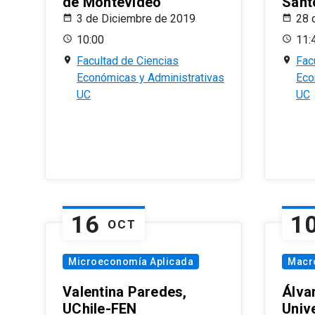
de Montevideo
Sant
3 de Diciembre de 2019
28 
10:00
11:
Facultad de Ciencias
Fac
Económicas y Administrativas
Eco
UC
UC
16
1
OCT
Microeconomía Aplicada
Macr
Valentina Paredes,
Álva
UChile-FEN
Univ