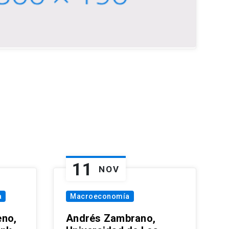
11
NOV
a
Macroeconomía
eno,
Andrés Zambrano,