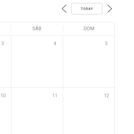
TODAY
SÁB
DOM
3
4
5
10
11
12