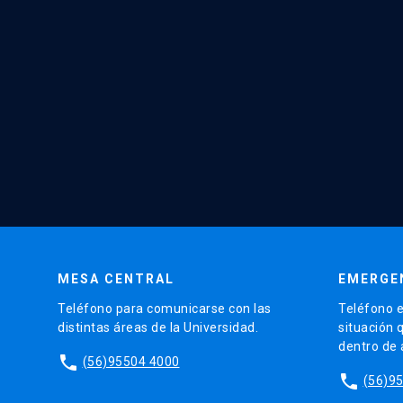
MESA CENTRAL
EMERGE
Teléfono para comunicarse con las
Teléfono e
distintas áreas de la Universidad.
situación 
dentro de
phone
(56)95504 4000
phone
(56)9