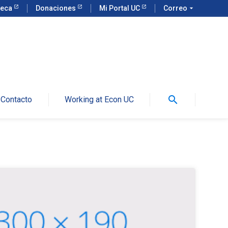
teca
Donaciones
Mi Portal UC
Correo
arrow_drop_down
search
Contacto
Working at Econ UC