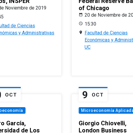
os, INSPER
Federal Reserve B
of Chicago
de Noviembre de 2019
20 de Noviembre de 2
45
15:30
ultad de Ciencias
nómicas y Administrativas
Facultad de Ciencias
Económicas y Administ
UC
0
9
OCT
OCT
oeconomía
Microeconomía Aplicad
ro García,
Giorgio Chiovelli,
ersidad de Los
London Business