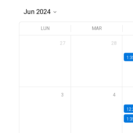
LUN
MAR
27
28
1:3
3
4
12:
1:3