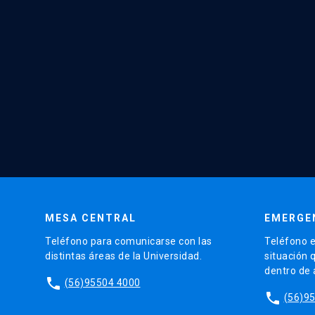
MESA CENTRAL
EMERGE
Teléfono para comunicarse con las
Teléfono e
distintas áreas de la Universidad.
situación 
dentro de
phone
(56)95504 4000
phone
(56)9