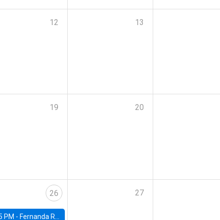
12
13
19
20
27
26
5 PM -
Fernanda Rojas Ampuero, University of Wisconsin-Madison