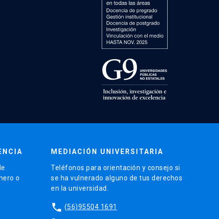
ENCIA
MEDIACIÓN UNIVERSITARIA
de
Teléfonos para orientación y consejo si
énero o
se ha vulnerado alguno de tus derechos
en la universidad.
phone
(56)95504 1691