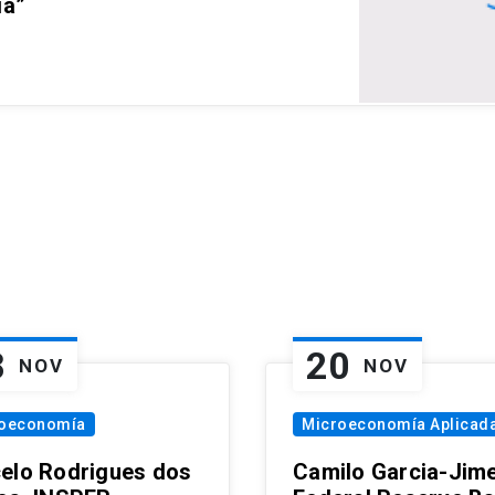
ia”
8
20
NOV
NOV
oeconomía
Microeconomía Aplicad
elo Rodrigues dos
Camilo Garcia-Jim