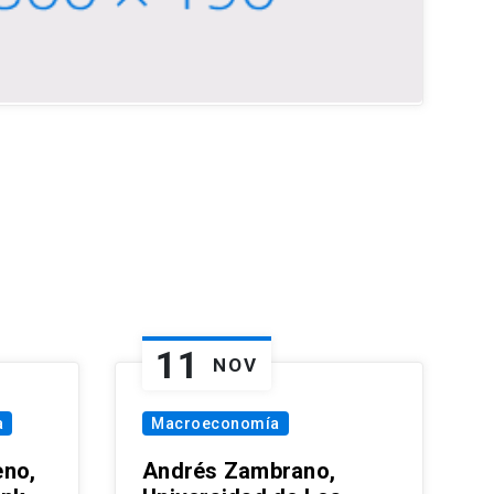
11
NOV
a
Macroeconomía
eno,
Andrés Zambrano,