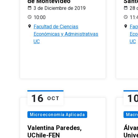
de Montevideo
Sant
3 de Diciembre de 2019
28 
10:00
11:
Facultad de Ciencias
Fac
Económicas y Administrativas
Eco
UC
UC
16
1
OCT
Microeconomía Aplicada
Macr
Valentina Paredes,
Álva
UChile-FEN
Univ