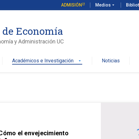
ADMISIÓN
Medios
arrow_drop_down
Biblio
o de Economía
nomía y Administración UC
Académicos e Investigación
Noticias
arrow_drop_down
 Cómo el envejecimiento