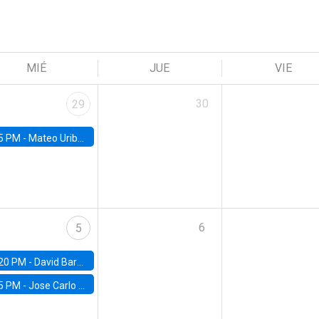
MIÉ
JUE
VIE
30
29
5 PM -
Mateo Uribe-Castro, Universidad de los Andes (Colombia)
6
5
20 PM -
David Bardey, Universidad de los Andes - CEDE
5 PM -
Jose Carlo Bermudez, UC (ME) & World Bank