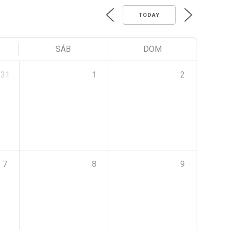
TODAY
SÁB
DOM
31
1
2
7
8
9