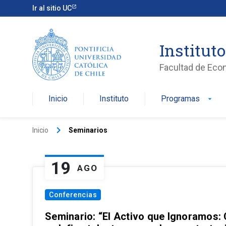
Ir al sitio UC
Institut
Facultad de Eco
Inicio
Instituto
Programas
arrow_drop_down
keyboard_arrow_right
Inicio
Seminarios
19
AGO
Conferencias
Seminario: “El Activo que Ignoramos: