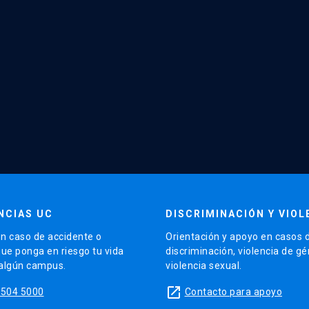
NCIAS UC
DISCRIMINACIÓN Y VIOL
n caso de accidente o
Orientación y apoyo en casos 
que ponga en riesgo tu vida
discriminación, violencia de g
 algún campus.
violencia sexual.
launch
5504 5000
Contacto para apoyo