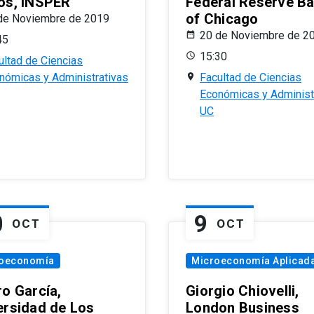
os, INSPER
Federal Reserve B
of Chicago
de Noviembre de 2019
20 de Noviembre de 2
45
15:30
ultad de Ciencias
nómicas y Administrativas
Facultad de Ciencias
Económicas y Administ
UC
0
9
OCT
OCT
oeconomía
Microeconomía Aplicad
ro García,
Giorgio Chiovelli,
ersidad de Los
London Business