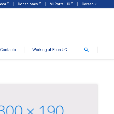
teca
Donaciones
Mi Portal UC
Correo
arrow_drop_down
search
Contacto
Working at Econ UC