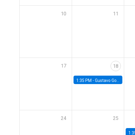
10
11
17
18
1:35 PM -
Gustavo González, Banco Central de Chile
24
25
1:3