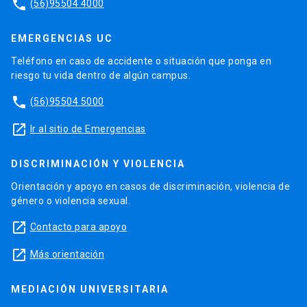
phone
(56)95504 4000
EMERGENCIAS UC
Teléfono en caso de accidente o situación que ponga en
riesgo tu vida dentro de algún campus.
phone
(56)95504 5000
launch
Ir al sitio de Emergencias
DISCRIMINACIÓN Y VIOLENCIA
Orientación y apoyo en casos de discriminación, violencia de
género o violencia sexual.
launch
Contacto para apoyo
launch
Más orientación
MEDIACIÓN UNIVERSITARIA