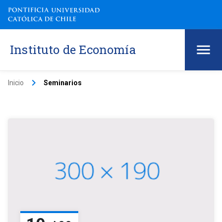
Instituto de Economía
keyboard_arrow_right
Inicio
Seminarios