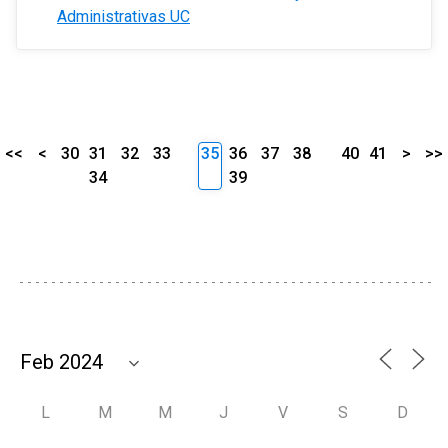
Administrativas UC
<<
<
30
31
32
33
35
36
37
38
40
41
>
>>
34
39
L
M
M
J
V
S
D