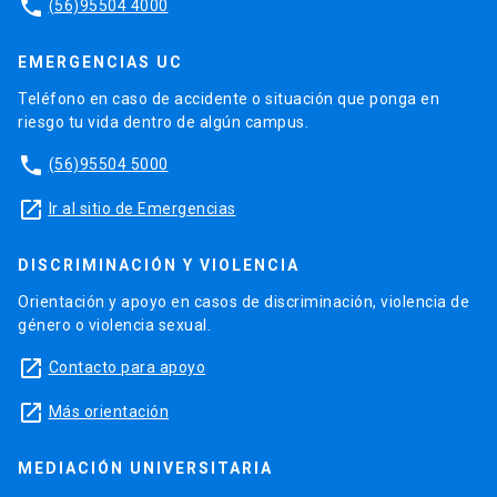
phone
(56)95504 4000
EMERGENCIAS UC
Teléfono en caso de accidente o situación que ponga en
riesgo tu vida dentro de algún campus.
phone
(56)95504 5000
launch
Ir al sitio de Emergencias
DISCRIMINACIÓN Y VIOLENCIA
Orientación y apoyo en casos de discriminación, violencia de
género o violencia sexual.
launch
Contacto para apoyo
launch
Más orientación
MEDIACIÓN UNIVERSITARIA