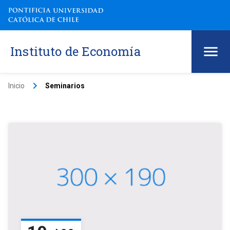
Instituto de Economía
keyboard_arrow_right
Inicio
Seminarios