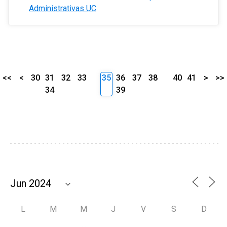
Administrativas UC
<<
<
30
31
32
33
35
36
37
38
40
41
>
>>
34
39
L
M
M
J
V
S
D