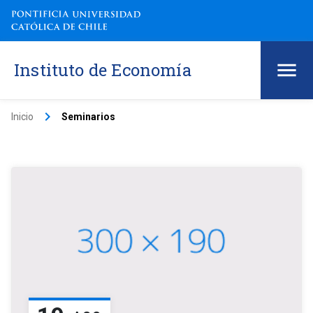
Instituto de Economía
keyboard_arrow_right
Inicio
Seminarios