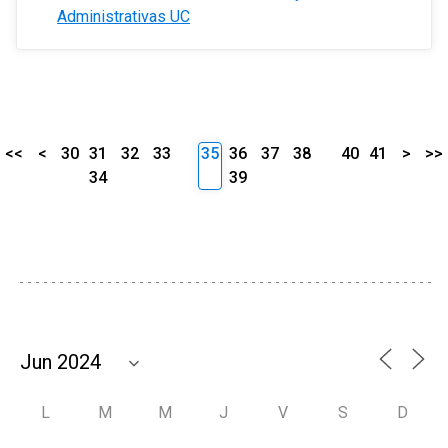
Administrativas UC
<<
<
30
31
32
33
35
36
37
38
40
41
>
>>
34
39
L
M
M
J
V
S
D