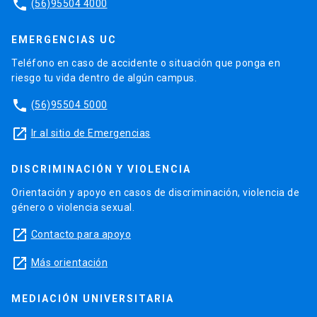
phone
(56)95504 4000
EMERGENCIAS UC
Teléfono en caso de accidente o situación que ponga en
riesgo tu vida dentro de algún campus.
phone
(56)95504 5000
launch
Ir al sitio de Emergencias
DISCRIMINACIÓN Y VIOLENCIA
Orientación y apoyo en casos de discriminación, violencia de
género o violencia sexual.
launch
Contacto para apoyo
launch
Más orientación
MEDIACIÓN UNIVERSITARIA