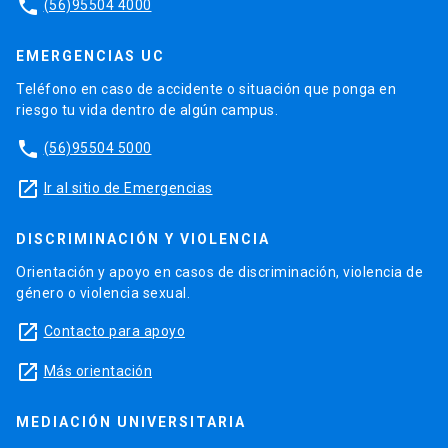
phone
(56)95504 4000
EMERGENCIAS UC
Teléfono en caso de accidente o situación que ponga en
riesgo tu vida dentro de algún campus.
phone
(56)95504 5000
launch
Ir al sitio de Emergencias
DISCRIMINACIÓN Y VIOLENCIA
Orientación y apoyo en casos de discriminación, violencia de
género o violencia sexual.
launch
Contacto para apoyo
launch
Más orientación
MEDIACIÓN UNIVERSITARIA