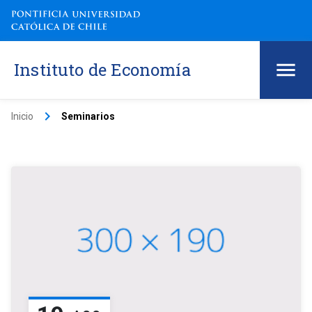
Instituto de Economía
keyboard_arrow_right
Inicio
Seminarios