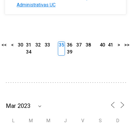
Administrativas UC
<<
<
30
31
32
33
35
36
37
38
40
41
>
>>
34
39
L
M
M
J
V
S
D