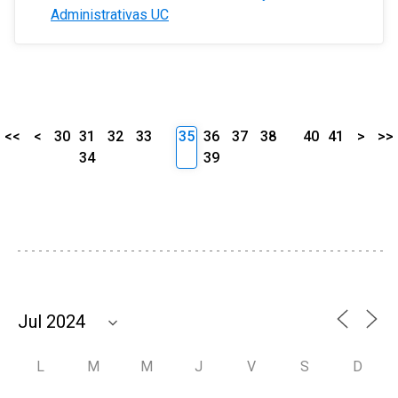
Administrativas UC
<<
<
30
31
32
33
35
36
37
38
40
41
>
>>
34
39
L
M
M
J
V
S
D