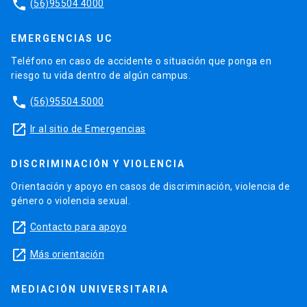
phone
(56)95504 4000
EMERGENCIAS UC
Teléfono en caso de accidente o situación que ponga en
riesgo tu vida dentro de algún campus.
phone
(56)95504 5000
launch
Ir al sitio de Emergencias
DISCRIMINACIÓN Y VIOLENCIA
Orientación y apoyo en casos de discriminación, violencia de
género o violencia sexual.
launch
Contacto para apoyo
launch
Más orientación
MEDIACIÓN UNIVERSITARIA