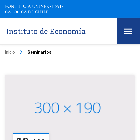
Instituto de Economía
keyboard_arrow_right
Inicio
Seminarios