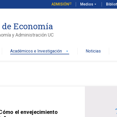
ADMISIÓN
Medios
arrow_drop_down
Biblio
o de Economía
nomía y Administración UC
Académicos e Investigación
Noticias
arrow_drop_down
 Cómo el envejecimiento