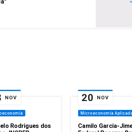
ia”
8
20
NOV
NOV
oeconomía
Microeconomía Aplicad
elo Rodrigues dos
Camilo Garcia-Jim