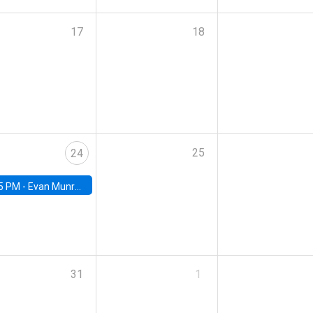
17
18
25
24
5 PM -
Evan Munro, Neyman Visiting Assistant Professor in the Department of Statistics at UC Berkeley
31
1