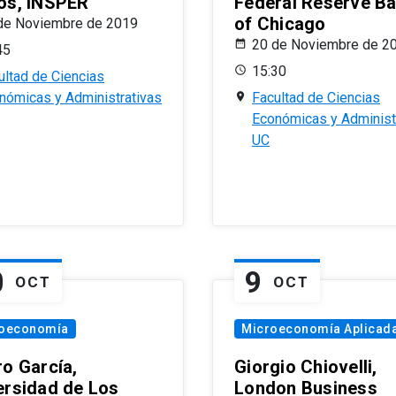
os, INSPER
Federal Reserve B
of Chicago
de Noviembre de 2019
20 de Noviembre de 2
45
15:30
ultad de Ciencias
nómicas y Administrativas
Facultad de Ciencias
Económicas y Administ
UC
0
9
OCT
OCT
oeconomía
Microeconomía Aplicad
ro García,
Giorgio Chiovelli,
ersidad de Los
London Business