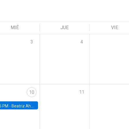
MIÉ
JUE
VIE
3
4
11
10
5 PM -
Beatriz Ahumada, PhD candidate, Universidad de Pittsburgh