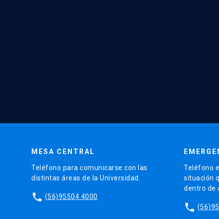
MESA CENTRAL
EMERGE
Teléfono para comunicarse con las
Teléfono e
distintas áreas de la Universidad.
situación 
dentro de
phone
(56)95504 4000
phone
(56)9