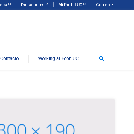
teca
Donaciones
Mi Portal UC
Correo
arrow_drop_down
search
Contacto
Working at Econ UC