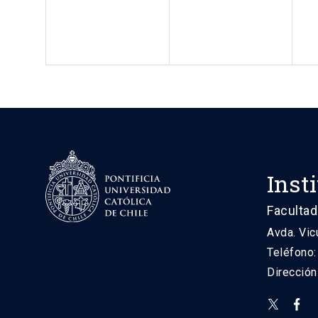
Inst
Facultad
Avda. Vic
Teléfono
Direcció