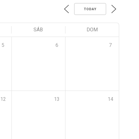
TODAY
SÁB
DOM
5
6
7
12
13
14