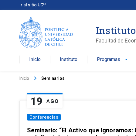
Ir al sitio UC
Institut
Facultad de Eco
Inicio
Instituto
Programas
arrow_drop_down
keyboard_arrow_right
Inicio
Seminarios
19
AGO
Conferencias
Seminario: “El Activo que Ignoramos: