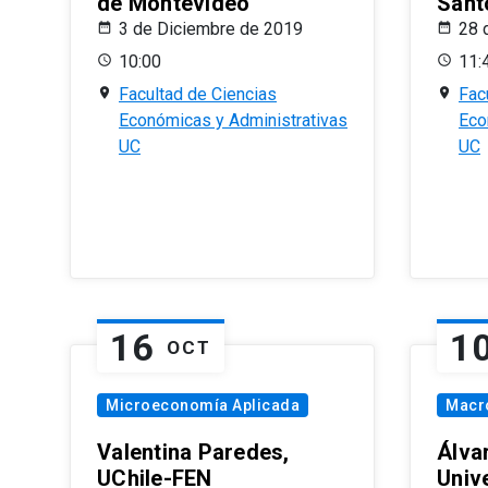
de Montevideo
Sant
3 de Diciembre de 2019
28 
10:00
11:
Facultad de Ciencias
Fac
Económicas y Administrativas
Eco
UC
UC
16
1
OCT
Microeconomía Aplicada
Macr
Valentina Paredes,
Álva
UChile-FEN
Univ