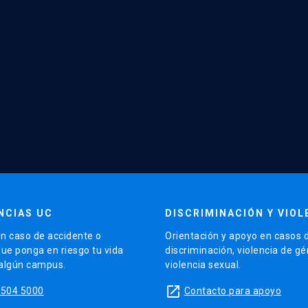
NCIAS UC
DISCRIMINACIÓN Y VIOL
n caso de accidente o
Orientación y apoyo en casos 
que ponga en riesgo tu vida
discriminación, violencia de g
 algún campus.
violencia sexual.
launch
5504 5000
Contacto para apoyo