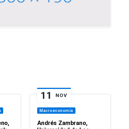
11
NOV
a
Macroeconomía
eno,
Andrés Zambrano,