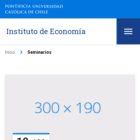
Instituto de Economía
keyboard_arrow_right
Inicio
Seminarios