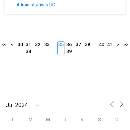
Administrativas UC
<<
<
30
31
32
33
35
36
37
38
40
41
>
>>
34
39
L
M
M
J
V
S
D