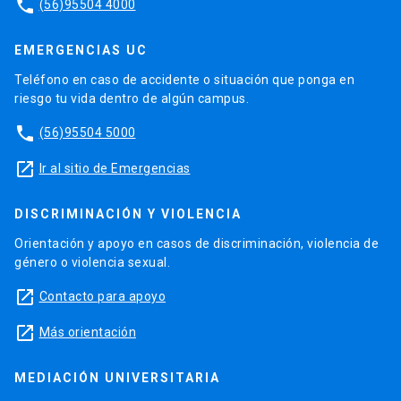
phone
(56)95504 4000
EMERGENCIAS UC
Teléfono en caso de accidente o situación que ponga en
riesgo tu vida dentro de algún campus.
phone
(56)95504 5000
launch
Ir al sitio de Emergencias
DISCRIMINACIÓN Y VIOLENCIA
Orientación y apoyo en casos de discriminación, violencia de
género o violencia sexual.
launch
Contacto para apoyo
launch
Más orientación
MEDIACIÓN UNIVERSITARIA