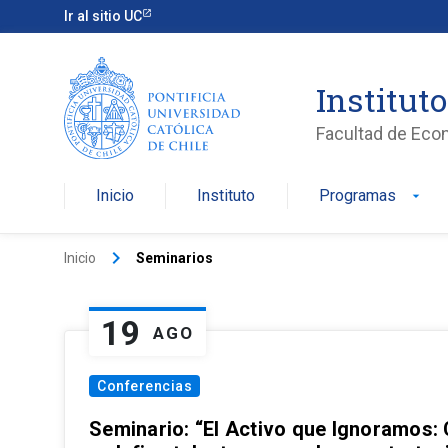
Ir al sitio UC
Institut
Facultad de Eco
Inicio
Instituto
Programas
arrow_drop_down
keyboard_arrow_right
Inicio
Seminarios
19
AGO
Conferencias
Seminario: “El Activo que Ignoramos: