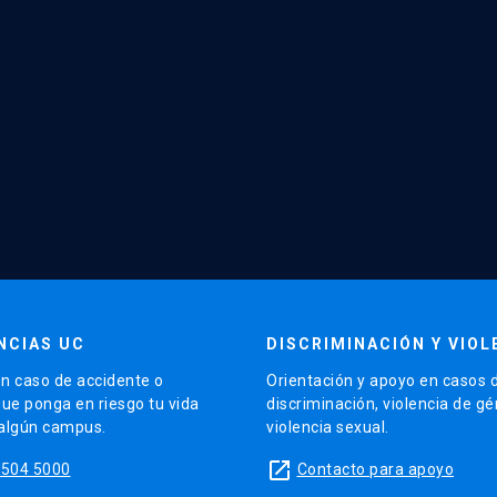
NCIAS UC
DISCRIMINACIÓN Y VIOL
n caso de accidente o
Orientación y apoyo en casos 
que ponga en riesgo tu vida
discriminación, violencia de g
 algún campus.
violencia sexual.
launch
5504 5000
Contacto para apoyo