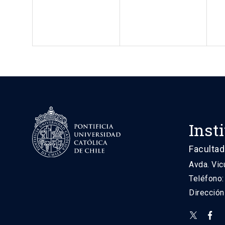
Inst
Facultad
Avda. Vic
Teléfono
Direcció