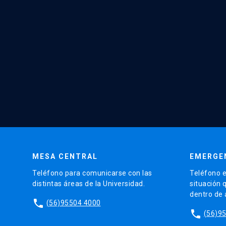
MESA CENTRAL
EMERGE
Teléfono para comunicarse con las
Teléfono e
distintas áreas de la Universidad.
situación 
dentro de
phone
(56)95504 4000
phone
(56)9