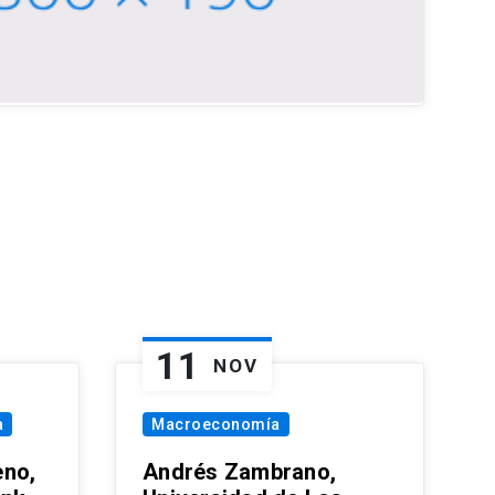
11
NOV
a
Macroeconomía
eno,
Andrés Zambrano,