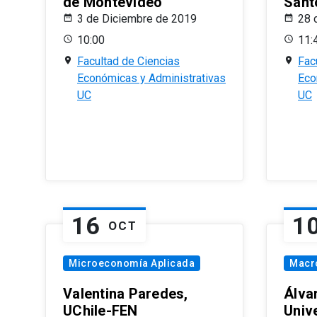
de Montevideo
Sant
3 de Diciembre de 2019
28 
10:00
11:
Facultad de Ciencias
Fac
Económicas y Administrativas
Eco
UC
UC
16
1
OCT
Microeconomía Aplicada
Macr
Valentina Paredes,
Álva
UChile-FEN
Univ