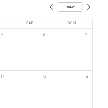
TODAY
SÁB
DOM
5
6
7
12
13
14