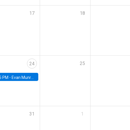
17
18
25
24
5 PM -
Evan Munro, Neyman Visiting Assistant Professor in the Department of Statistics at UC Berkeley
31
1