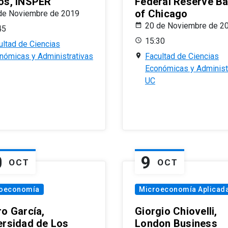
os, INSPER
Federal Reserve B
of Chicago
de Noviembre de 2019
20 de Noviembre de 2
45
15:30
ultad de Ciencias
nómicas y Administrativas
Facultad de Ciencias
Económicas y Administ
UC
0
9
OCT
OCT
oeconomía
Microeconomía Aplicad
ro García,
Giorgio Chiovelli,
ersidad de Los
London Business