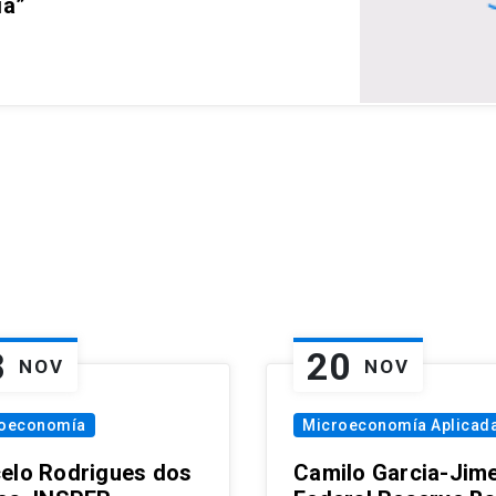
ia”
8
20
NOV
NOV
oeconomía
Microeconomía Aplicad
elo Rodrigues dos
Camilo Garcia-Jim