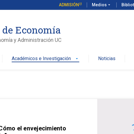
ADMISIÓN
Medios
arrow_drop_down
Biblio
o de Economía
nomía y Administración UC
Académicos e Investigación
Noticias
arrow_drop_down
 Cómo el envejecimiento