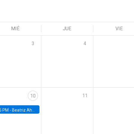
MIÉ
JUE
VIE
3
4
11
10
5 PM -
Beatriz Ahumada, PhD candidate, Universidad de Pittsburgh