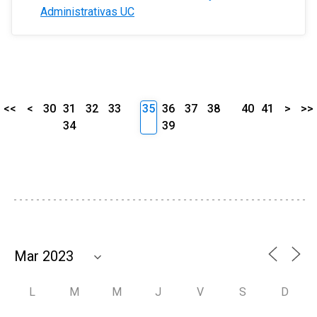
Administrativas UC
<<
<
30
31
32
33
35
36
37
38
40
41
>
>>
34
39
L
M
M
J
V
S
D