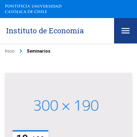
Instituto de Economía
keyboard_arrow_right
Inicio
Seminarios