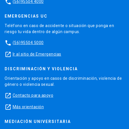
phone
(56)95504 4000
EMERGENCIAS UC
Teléfono en caso de accidente o situación que ponga en
riesgo tu vida dentro de algún campus.
phone
(56)95504 5000
launch
Ir al sitio de Emergencias
DISCRIMINACIÓN Y VIOLENCIA
Orientación y apoyo en casos de discriminación, violencia de
género o violencia sexual.
launch
Contacto para apoyo
launch
Más orientación
MEDIACIÓN UNIVERSITARIA