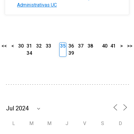
Administrativas UC
<<
<
30
31
32
33
35
36
37
38
40
41
>
>>
34
39
L
M
M
J
V
S
D