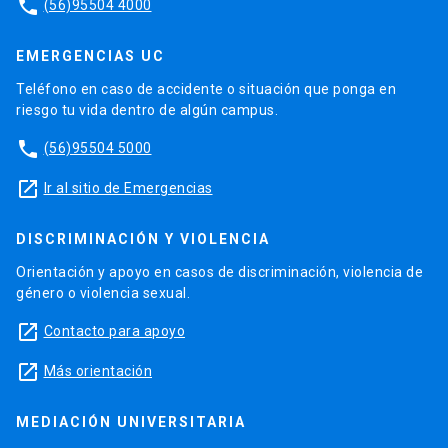
phone
(56)95504 4000
EMERGENCIAS UC
Teléfono en caso de accidente o situación que ponga en
riesgo tu vida dentro de algún campus.
phone
(56)95504 5000
launch
Ir al sitio de Emergencias
DISCRIMINACIÓN Y VIOLENCIA
Orientación y apoyo en casos de discriminación, violencia de
género o violencia sexual.
launch
Contacto para apoyo
launch
Más orientación
MEDIACIÓN UNIVERSITARIA