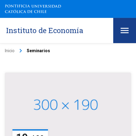
Instituto de Economía
keyboard_arrow_right
Inicio
Seminarios