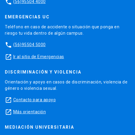
phone
(56)95504 4000
EMERGENCIAS UC
Teléfono en caso de accidente o situación que ponga en
riesgo tu vida dentro de algún campus.
phone
(56)95504 5000
launch
Ir al sitio de Emergencias
DISCRIMINACIÓN Y VIOLENCIA
Orientación y apoyo en casos de discriminación, violencia de
género o violencia sexual.
launch
Contacto para apoyo
launch
Más orientación
MEDIACIÓN UNIVERSITARIA