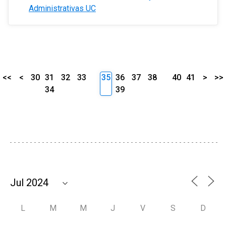
Administrativas UC
<<
<
30
31
32
33
35
36
37
38
40
41
>
>>
34
39
L
M
M
J
V
S
D