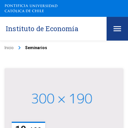
Instituto de Economía
keyboard_arrow_right
Inicio
Seminarios