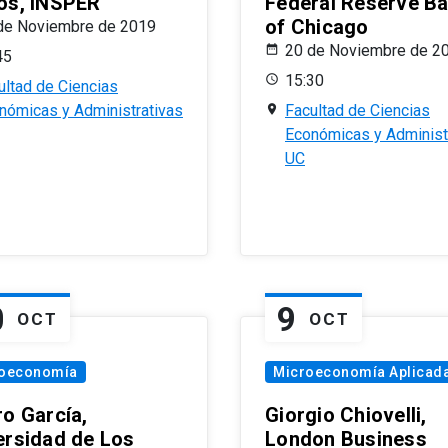
os, INSPER
Federal Reserve B
of Chicago
de Noviembre de 2019
20 de Noviembre de 2
45
15:30
ultad de Ciencias
nómicas y Administrativas
Facultad de Ciencias
Económicas y Administ
UC
0
9
OCT
OCT
oeconomía
Microeconomía Aplicad
ro García,
Giorgio Chiovelli,
ersidad de Los
London Business