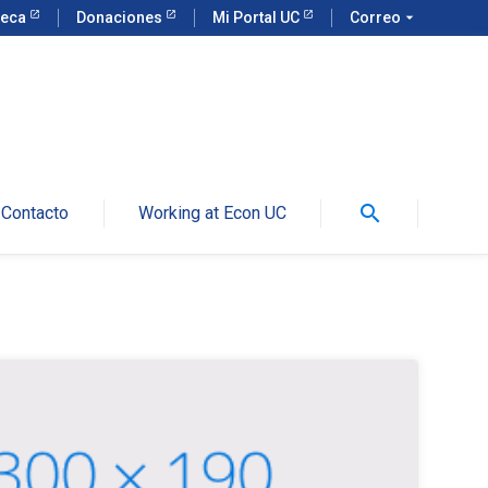
teca
Donaciones
Mi Portal UC
Correo
arrow_drop_down
search
Contacto
Working at Econ UC