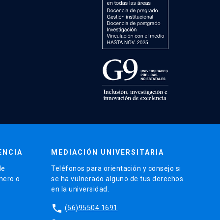
ENCIA
MEDIACIÓN UNIVERSITARIA
de
Teléfonos para orientación y consejo si
énero o
se ha vulnerado alguno de tus derechos
en la universidad.
phone
(56)95504 1691