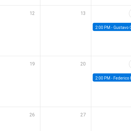
12
13
2:00 PM -
Gustavo González - Banco Central d
19
20
2:00 PM -
Federico Huneeus - Banco Central de C
26
27