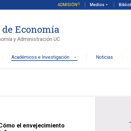
ADMISIÓN
Medios
arrow_drop_down
Biblio
o de Economía
nomía y Administración UC
Académicos e Investigación
Noticias
arrow_drop_down
 Cómo el envejecimiento