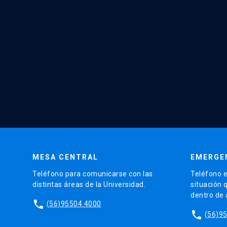
MESA CENTRAL
EMERGE
Teléfono para comunicarse con las
Teléfono e
distintas áreas de la Universidad.
situación 
dentro de
phone
(56)95504 4000
phone
(56)9