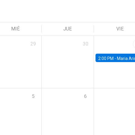
MIÉ
JUE
VIE
29
30
2:00 PM -
Maria Aristizabal-Ramirez, FED
5
6