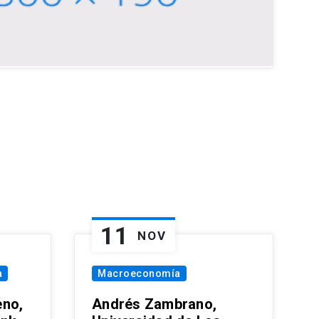
11
NOV
a
Macroeconomía
eno,
Andrés Zambrano,