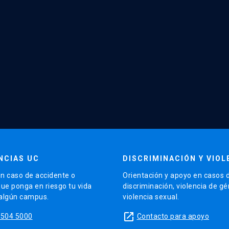
NCIAS UC
DISCRIMINACIÓN Y VIOL
n caso de accidente o
Orientación y apoyo en casos 
que ponga en riesgo tu vida
discriminación, violencia de g
 algún campus.
violencia sexual.
launch
5504 5000
Contacto para apoyo