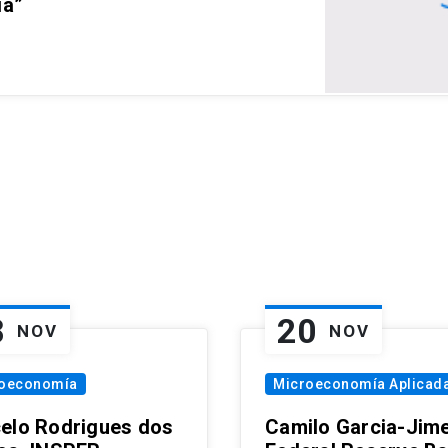
ia”
8
20
NOV
NOV
oeconomía
Microeconomía Aplicad
elo Rodrigues dos
Camilo Garcia-Jim