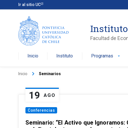
Ir al sitio UC
Institut
Facultad de Eco
Inicio
Instituto
Programas
arrow_drop_down
keyboard_arrow_right
Inicio
Seminarios
19
AGO
Conferencias
Seminario: “El Activo que Ignoramos: