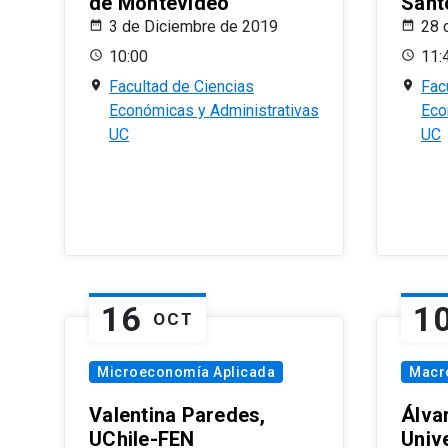
de Montevideo
Sant
3 de Diciembre de 2019
28 
10:00
11:
Facultad de Ciencias
Fac
Económicas y Administrativas
Eco
UC
UC
16
1
OCT
Microeconomía Aplicada
Macr
Valentina Paredes,
Álva
UChile-FEN
Univ