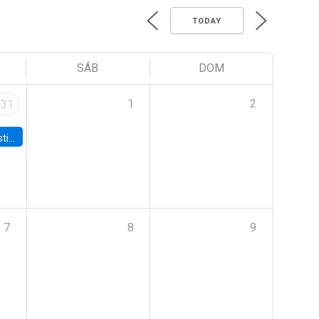
TODAY
SÁB
DOM
1
2
31
 Board
7
8
9