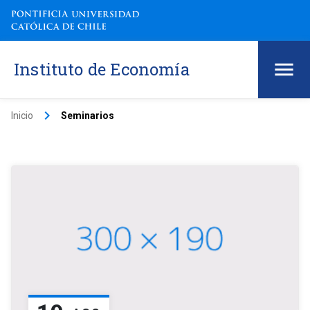
Instituto de Economía
keyboard_arrow_right
Inicio
Seminarios