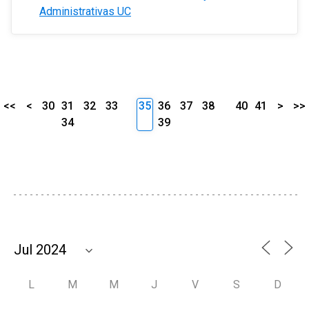
Administrativas UC
<<
<
30
31
32
33
35
36
37
38
40
41
>
>>
34
39
L
M
M
J
V
S
D