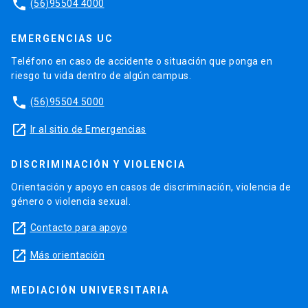
phone
(56)95504 4000
EMERGENCIAS UC
Teléfono en caso de accidente o situación que ponga en
riesgo tu vida dentro de algún campus.
phone
(56)95504 5000
launch
Ir al sitio de Emergencias
DISCRIMINACIÓN Y VIOLENCIA
Orientación y apoyo en casos de discriminación, violencia de
género o violencia sexual.
launch
Contacto para apoyo
launch
Más orientación
MEDIACIÓN UNIVERSITARIA