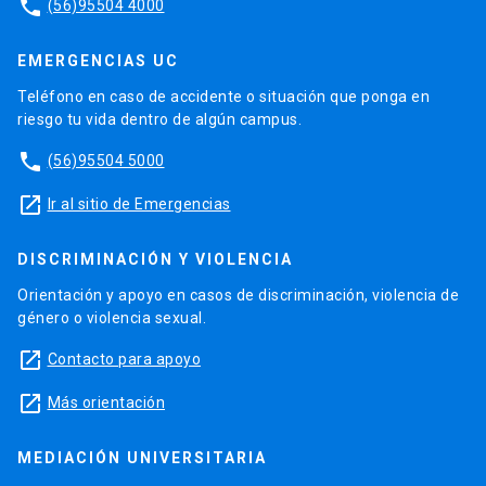
phone
(56)95504 4000
EMERGENCIAS UC
Teléfono en caso de accidente o situación que ponga en
riesgo tu vida dentro de algún campus.
phone
(56)95504 5000
launch
Ir al sitio de Emergencias
DISCRIMINACIÓN Y VIOLENCIA
Orientación y apoyo en casos de discriminación, violencia de
género o violencia sexual.
launch
Contacto para apoyo
launch
Más orientación
MEDIACIÓN UNIVERSITARIA