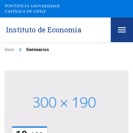
Instituto de Economía
keyboard_arrow_right
Inicio
Seminarios