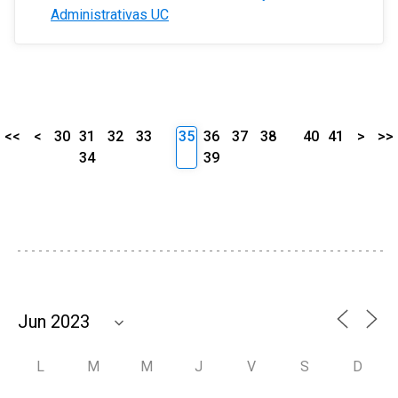
Administrativas UC
<<
<
30
31
32
33
35
36
37
38
40
41
>
>>
34
39
L
M
M
J
V
S
D