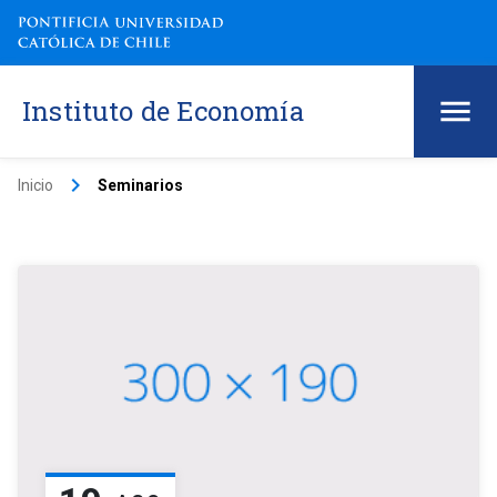
Instituto de Economía
keyboard_arrow_right
Inicio
Seminarios