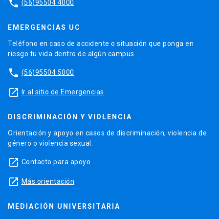
phone
(56)95504 4000
EMERGENCIAS UC
Teléfono en caso de accidente o situación que ponga en
riesgo tu vida dentro de algún campus.
phone
(56)95504 5000
launch
Ir al sitio de Emergencias
DISCRIMINACIÓN Y VIOLENCIA
Orientación y apoyo en casos de discriminación, violencia de
género o violencia sexual.
launch
Contacto para apoyo
launch
Más orientación
MEDIACIÓN UNIVERSITARIA