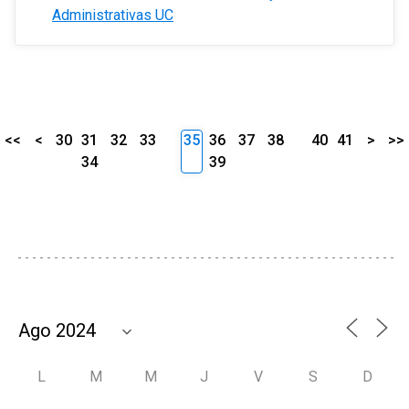
Administrativas UC
<<
<
30
31
32
33
35
36
37
38
40
41
>
>>
34
39
L
M
M
J
V
S
D