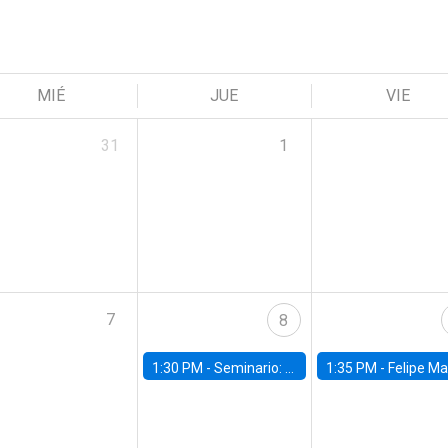
MIÉ
JUE
VIE
31
1
7
8
1:30 PM -
Seminario: “Recuperando la humanidad para progresar en la era de la IA»
1:35 PM -
Felipe Martínez, alumno Doctorado en Ec