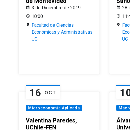
de Montevideo
Sant
3 de Diciembre de 2019
28 
10:00
11:
Facultad de Ciencias
Fac
Económicas y Administrativas
Eco
UC
UC
16
1
OCT
Microeconomía Aplicada
Macr
Valentina Paredes,
Álva
UChile-FEN
Univ