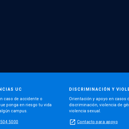
NCIAS UC
DISCRIMINACIÓN Y VIOL
n caso de accidente o
Orientación y apoyo en casos 
que ponga en riesgo tu vida
discriminación, violencia de g
 algún campus.
violencia sexual.
launch
5504 5000
Contacto para apoyo