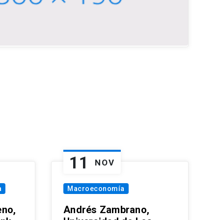
11
NOV
a
Macroeconomía
eno,
Andrés Zambrano,