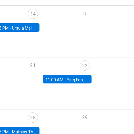
15
14
5 PM -
Ursula Mello, Insper - Institute of Education and Research
21
22
11:00 AM -
Ying Fan, University of Michigan
29
28
5 PM -
Mathias Thoenig, University of Lausanne