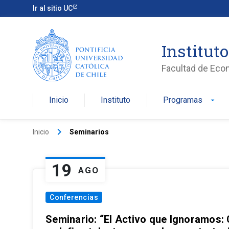
Ir al sitio UC
Institut
Facultad de Eco
Inicio
Instituto
Programas
arrow_drop_down
keyboard_arrow_right
Inicio
Seminarios
19
AGO
Conferencias
Seminario: “El Activo que Ignoramos: