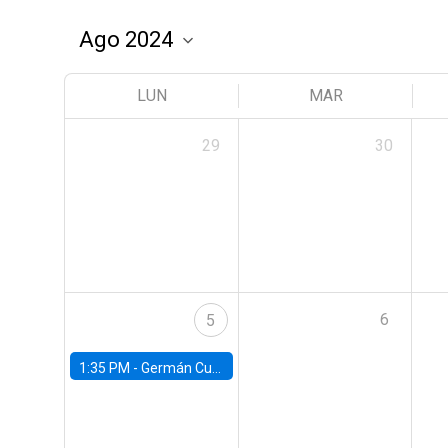
LUN
MAR
29
30
6
5
1:35 PM -
Germán Cubas, University of Houston