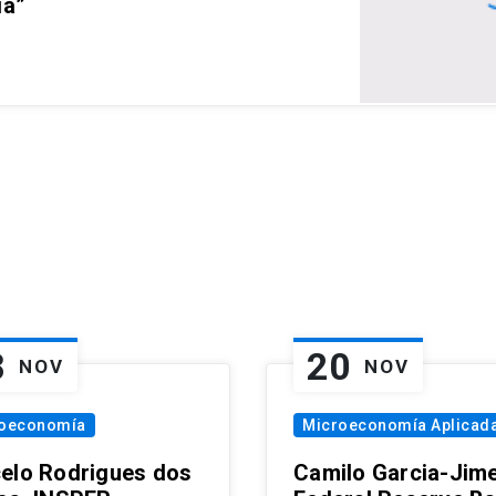
ia”
8
20
NOV
NOV
oeconomía
Microeconomía Aplicad
elo Rodrigues dos
Camilo Garcia-Jim