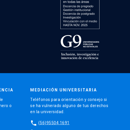
ENCIA
MEDIACIÓN UNIVERSITARIA
de
Teléfonos para orientación y consejo si
énero o
se ha vulnerado alguno de tus derechos
en la universidad.
phone
(56)95504 1691