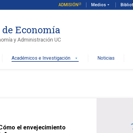
ADMISIÓN
Medios
arrow_drop_down
Biblio
o de Economía
nomía y Administración UC
Académicos e Investigación
Noticias
arrow_drop_down
 Cómo el envejecimiento