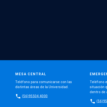
MESA CENTRAL
EMERGE
Teléfono para comunicarse con las
Teléfono e
distintas áreas de la Universidad.
situación 
dentro de
phone
(56)95504 4000
phone
(56)9