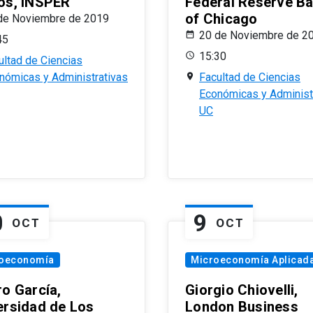
os, INSPER
Federal Reserve B
of Chicago
de Noviembre de 2019
20 de Noviembre de 2
45
15:30
ultad de Ciencias
nómicas y Administrativas
Facultad de Ciencias
Económicas y Administ
UC
0
9
OCT
OCT
oeconomía
Microeconomía Aplicad
ro García,
Giorgio Chiovelli,
ersidad de Los
London Business