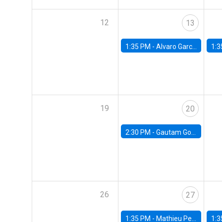
12
13
1:35 PM -
Alvaro Garcia-Marin, Universidad de Los Andes
1:3
19
20
2:30 PM -
Gautam Gowrisankaran, Columbia University
26
27
1:35 PM -
Mathieu Pedemonte, IDB
1:3