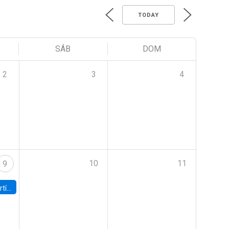
TODAY
SÁB
DOM
2
3
4
10
11
9
onomía UC