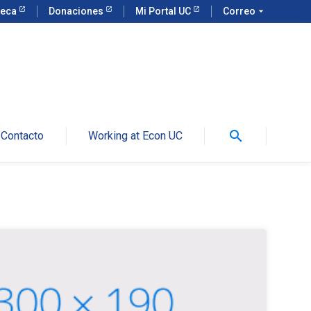
teca
Donaciones
Mi Portal UC
Correo
arrow_drop_down
search
Contacto
Working at Econ UC