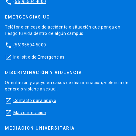
phone
(56)95504 4000
EMERGENCIAS UC
Teléfono en caso de accidente o situación que ponga en
riesgo tu vida dentro de algún campus.
phone
(56)95504 5000
launch
Ir al sitio de Emergencias
DISCRIMINACIÓN Y VIOLENCIA
Orientación y apoyo en casos de discriminación, violencia de
género o violencia sexual.
launch
Contacto para apoyo
launch
Más orientación
MEDIACIÓN UNIVERSITARIA