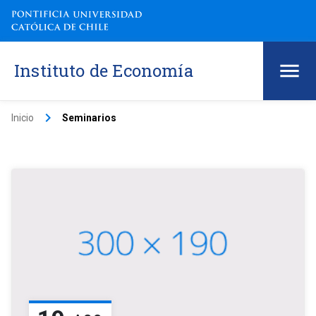
Instituto de Economía
keyboard_arrow_right
Inicio
Seminarios