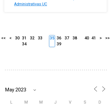
Administrativas UC
<<
<
30
31
32
33
35
36
37
38
40
41
>
>>
34
39
L
M
M
J
V
S
D