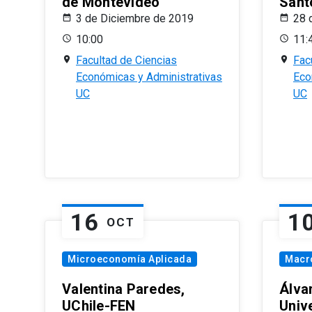
de Montevideo
Sant
3 de Diciembre de 2019
28 
10:00
11:
Facultad de Ciencias
Fac
Económicas y Administrativas
Eco
UC
UC
16
1
OCT
Microeconomía Aplicada
Macr
Valentina Paredes,
Álva
UChile-FEN
Univ