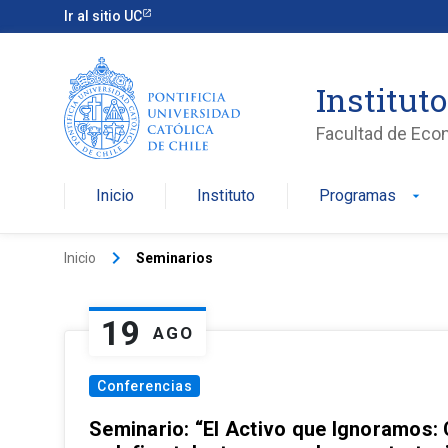
Ir al sitio UC
Institut
Facultad de Eco
Inicio
Instituto
Programas
arrow_drop_down
keyboard_arrow_right
Inicio
Seminarios
19
AGO
Conferencias
Seminario: “El Activo que Ignoramos: