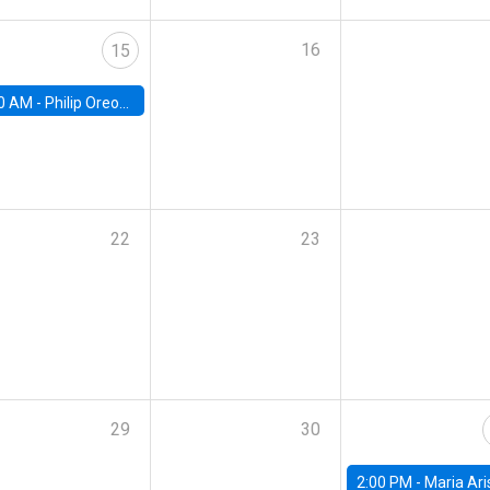
16
15
0 AM -
Philip Oreopolous, University of Toronto
22
23
29
30
2:00 PM -
Maria Aristizabal-Ramirez, FED