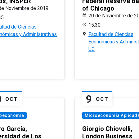
os, INSPER
Federal Reserve B
of Chicago
de Noviembre de 2019
20 de Noviembre de 2
45
15:30
ultad de Ciencias
nómicas y Administrativas
Facultad de Ciencias
Económicas y Administ
UC
0
9
OCT
OCT
oeconomía
Microeconomía Aplicad
ro García,
Giorgio Chiovelli,
ersidad de Los
London Business