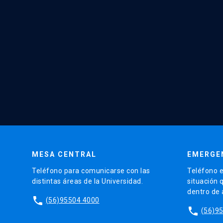
MESA CENTRAL
EMERGE
Teléfono para comunicarse con las
Teléfono e
distintas áreas de la Universidad.
situación 
dentro de
phone
(56)95504 4000
phone
(56)9