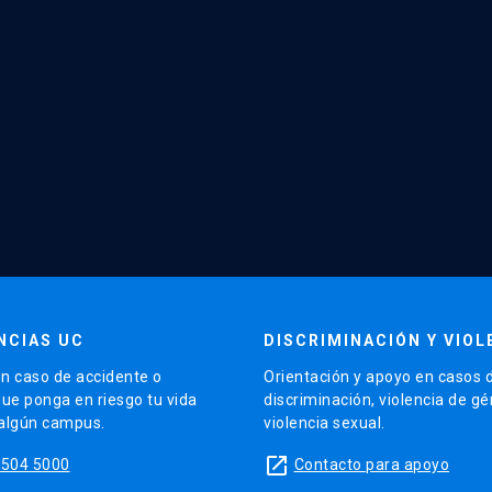
NCIAS UC
DISCRIMINACIÓN Y VIOL
n caso de accidente o
Orientación y apoyo en casos 
que ponga en riesgo tu vida
discriminación, violencia de g
 algún campus.
violencia sexual.
launch
5504 5000
Contacto para apoyo