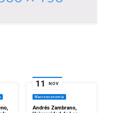
11
NOV
a
Macroeconomía
eno,
Andrés Zambrano,