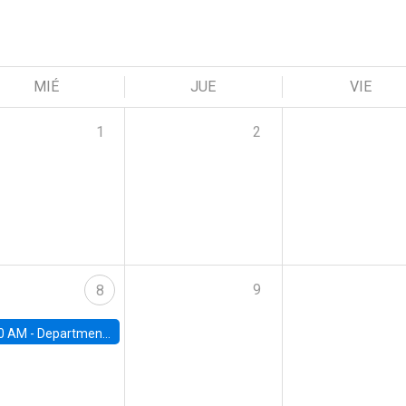
MIÉ
JUE
VIE
1
2
9
8
0 AM -
Department Seminar: James Robinson