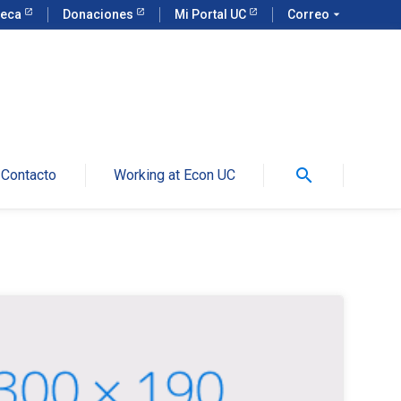
teca
Donaciones
Mi Portal UC
Correo
arrow_drop_down
search
Contacto
Working at Econ UC