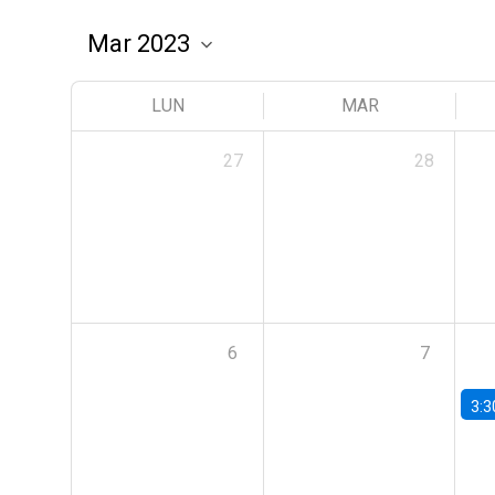
LUN
MAR
27
28
6
7
3:3