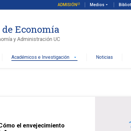
ADMISIÓN
Medios
arrow_drop_down
Biblio
o de Economía
nomía y Administración UC
Académicos e Investigación
Noticias
arrow_drop_down
 Cómo el envejecimiento