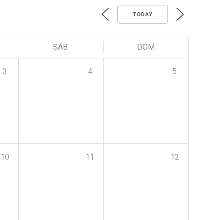
TODAY
SÁB
DOM
3
4
5
10
11
12