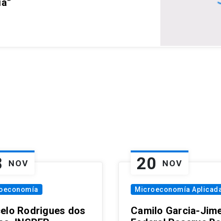
ia”
8
20
NOV
NOV
oeconomía
Microeconomía Aplicad
elo Rodrigues dos
Camilo Garcia-Jim