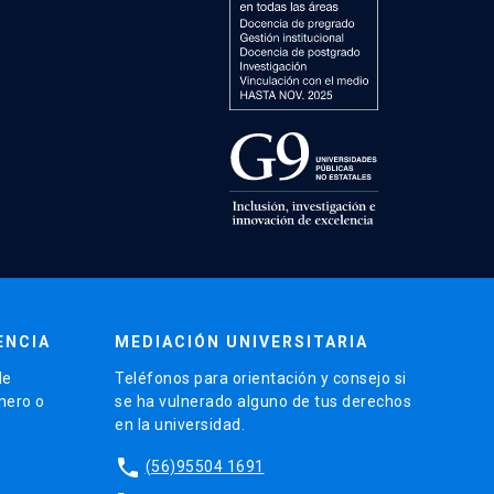
ENCIA
MEDIACIÓN UNIVERSITARIA
de
Teléfonos para orientación y consejo si
énero o
se ha vulnerado alguno de tus derechos
en la universidad.
phone
(56)95504 1691