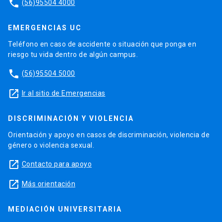
phone
(56)95504 4000
EMERGENCIAS UC
Teléfono en caso de accidente o situación que ponga en
riesgo tu vida dentro de algún campus.
phone
(56)95504 5000
launch
Ir al sitio de Emergencias
DISCRIMINACIÓN Y VIOLENCIA
Orientación y apoyo en casos de discriminación, violencia de
género o violencia sexual.
launch
Contacto para apoyo
launch
Más orientación
MEDIACIÓN UNIVERSITARIA