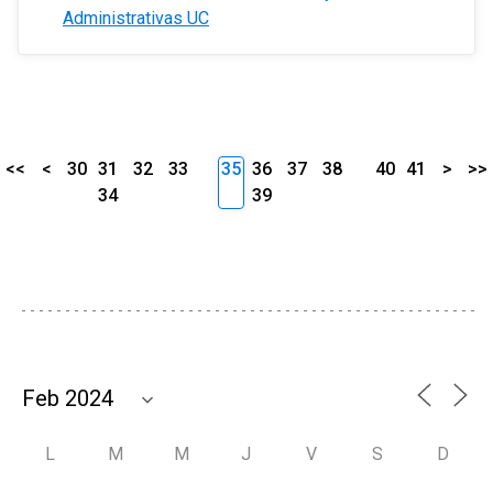
Administrativas UC
<<
<
30
31
32
33
35
36
37
38
40
41
>
>>
34
39
L
M
M
J
V
S
D