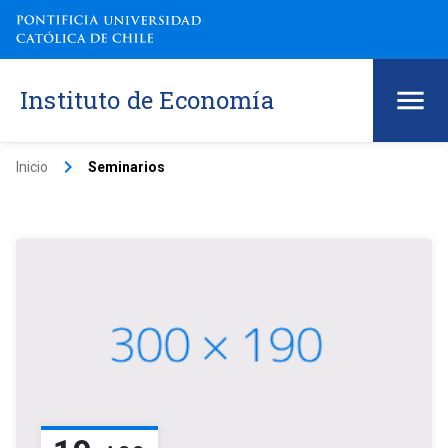
Instituto de Economía
keyboard_arrow_right
Inicio
Seminarios