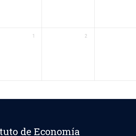
1
2
ituto de Economía