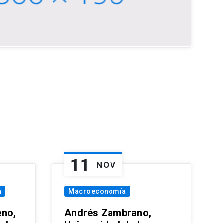
11
NOV
a
Macroeconomía
eno,
Andrés Zambrano,