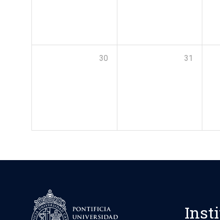
30
31
Inst