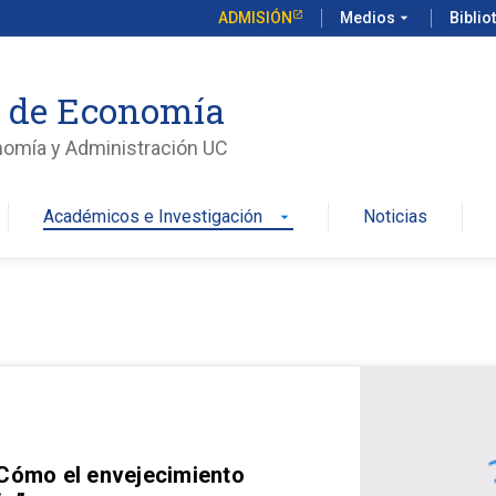
ADMISIÓN
Medios
arrow_drop_down
Biblio
o de Economía
nomía y Administración UC
Académicos e Investigación
Noticias
arrow_drop_down
 Cómo el envejecimiento