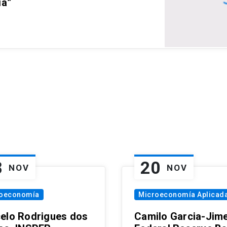
ia”
8
20
NOV
NOV
oeconomía
Microeconomía Aplicad
elo Rodrigues dos
Camilo Garcia-Jim