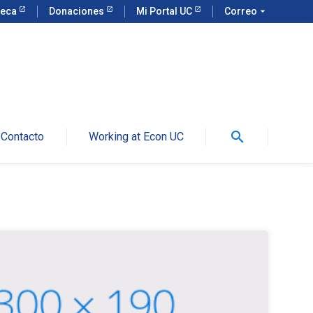
teca
Donaciones
Mi Portal UC
Correo
arrow_drop_down
search
Contacto
Working at Econ UC