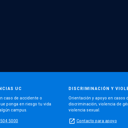
NCIAS UC
DISCRIMINACIÓN Y VIOL
n caso de accidente o
Orientación y apoyo en casos 
que ponga en riesgo tu vida
discriminación, violencia de g
 algún campus.
violencia sexual.
launch
5504 5000
Contacto para apoyo