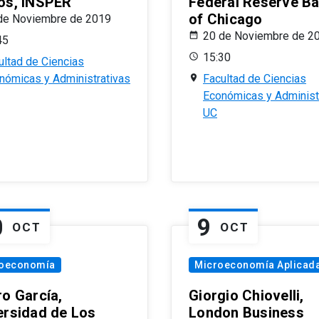
os, INSPER
Federal Reserve B
of Chicago
de Noviembre de 2019
20 de Noviembre de 2
45
15:30
ultad de Ciencias
nómicas y Administrativas
Facultad de Ciencias
Económicas y Administ
UC
0
9
OCT
OCT
oeconomía
Microeconomía Aplicad
ro García,
Giorgio Chiovelli,
ersidad de Los
London Business