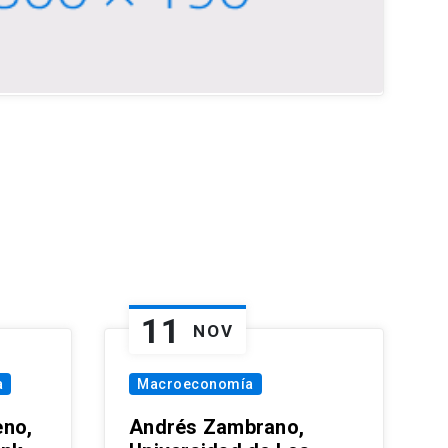
11
NOV
a
Macroeconomía
eno,
Andrés Zambrano,