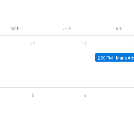
MIÉ
JUE
VIE
29
30
2:00 PM -
Maria Aristizabal-Ramirez, FED
5
6