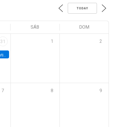
TODAY
SÁB
DOM
1
2
31
 Board
7
8
9