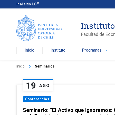
Ir al sitio UC
Institut
Facultad de Eco
Inicio
Instituto
Programas
arrow_drop_down
keyboard_arrow_right
Inicio
Seminarios
19
AGO
Conferencias
Seminario: “El Activo que Ignoramos: