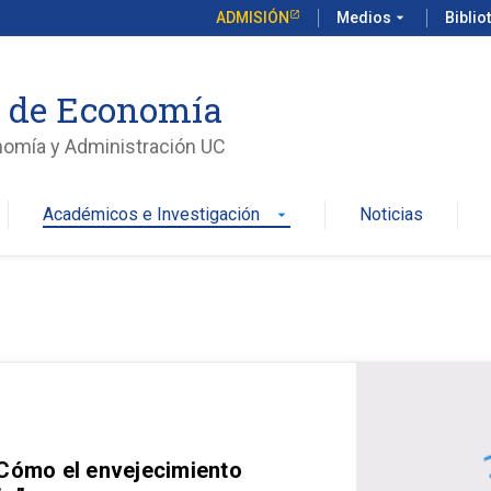
ADMISIÓN
Medios
arrow_drop_down
Biblio
o de Economía
nomía y Administración UC
Académicos e Investigación
Noticias
arrow_drop_down
 Cómo el envejecimiento