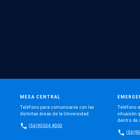
MESA CENTRAL
EMERGE
Teléfono para comunicarse con las
Teléfono e
distintas áreas de la Universidad.
situación 
dentro de
phone
(56)95504 4000
phone
(56)9