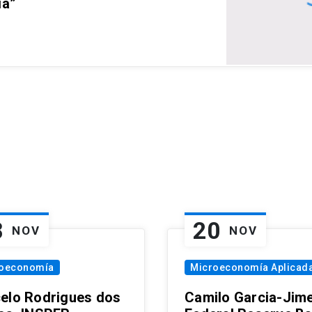
ia”
8
20
NOV
NOV
oeconomía
Microeconomía Aplicad
elo Rodrigues dos
Camilo Garcia-Jim