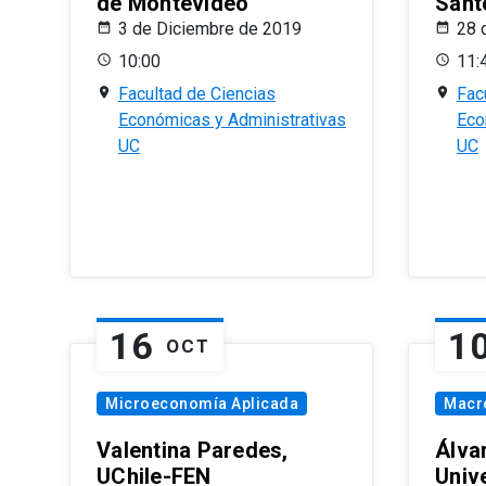
de Montevideo
Sant
3 de Diciembre de 2019
28 
10:00
11:
Facultad de Ciencias
Fac
Económicas y Administrativas
Eco
UC
UC
16
1
OCT
Microeconomía Aplicada
Macr
Valentina Paredes,
Álva
UChile-FEN
Univ