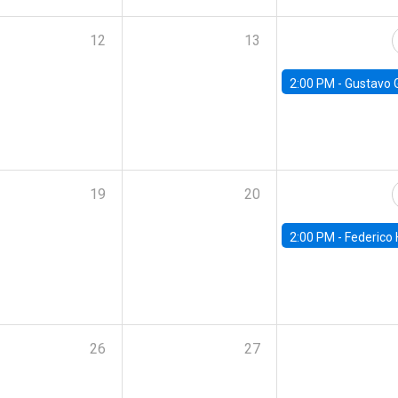
12
13
2:00 PM -
Gustavo González - Banco Central d
19
20
2:00 PM -
Federico Huneeus - Banco Central de C
26
27