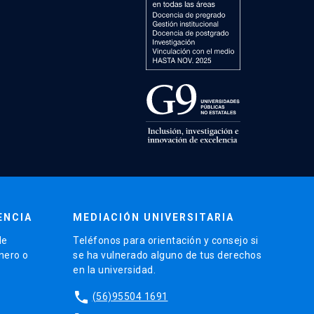
ENCIA
MEDIACIÓN UNIVERSITARIA
de
Teléfonos para orientación y consejo si
énero o
se ha vulnerado alguno de tus derechos
en la universidad.
phone
(56)95504 1691