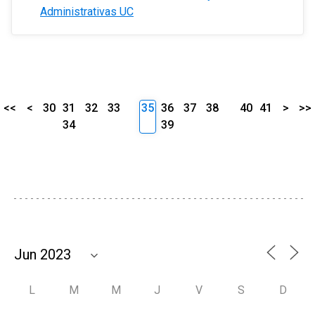
Administrativas UC
<<
<
30
31
32
33
35
36
37
38
40
41
>
>>
34
39
L
M
M
J
V
S
D