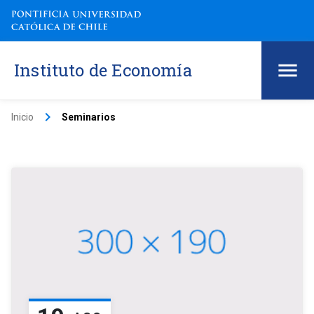
Instituto de Economía
keyboard_arrow_right
Inicio
Seminarios