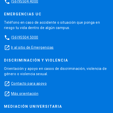
phone
(56)95504 4000
EMERGENCIAS UC
Teléfono en caso de accidente o situación que ponga en
riesgo tu vida dentro de algún campus.
phone
(56)95504 5000
launch
Ir al sitio de Emergencias
DISCRIMINACIÓN Y VIOLENCIA
Orientación y apoyo en casos de discriminación, violencia de
género o violencia sexual.
launch
Contacto para apoyo
launch
Más orientación
MEDIACIÓN UNIVERSITARIA