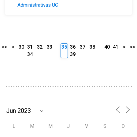
Administrativas UC
<<
<
30
31
32
33
35
36
37
38
40
41
>
>>
34
39
L
M
M
J
V
S
D