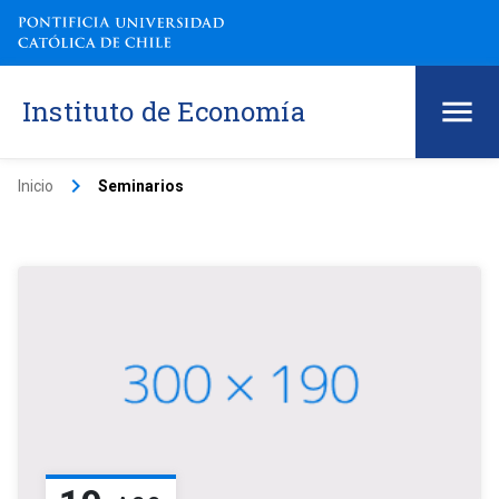
Instituto de Economía
keyboard_arrow_right
Inicio
Seminarios