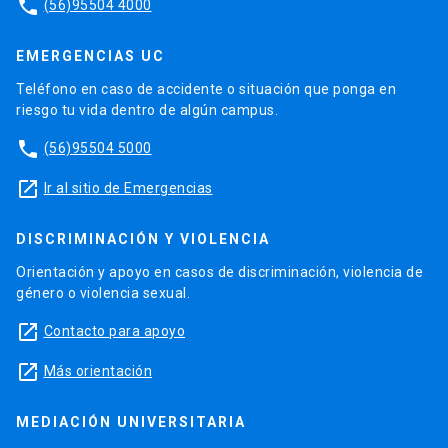
phone
(56)95504 4000
EMERGENCIAS UC
Teléfono en caso de accidente o situación que ponga en
riesgo tu vida dentro de algún campus.
phone
(56)95504 5000
launch
Ir al sitio de Emergencias
DISCRIMINACIÓN Y VIOLENCIA
Orientación y apoyo en casos de discriminación, violencia de
género o violencia sexual.
launch
Contacto para apoyo
launch
Más orientación
MEDIACIÓN UNIVERSITARIA