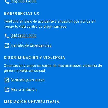
phone
(56)95504 4000
EMERGENCIAS UC
Teléfono en caso de accidente o situación que ponga en
riesgo tu vida dentro de algún campus.
phone
(56)95504 5000
launch
Ir al sitio de Emergencias
DISCRIMINACIÓN Y VIOLENCIA
Orientación y apoyo en casos de discriminación, violencia de
género o violencia sexual.
launch
Contacto para apoyo
launch
Más orientación
MEDIACIÓN UNIVERSITARIA