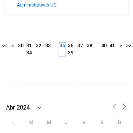
Administrativas UC
<<
<
30
31
32
33
35
36
37
38
40
41
>
>>
34
39
L
M
M
J
V
S
D