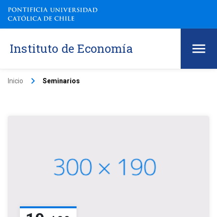
Instituto de Economía
keyboard_arrow_right
Inicio
Seminarios