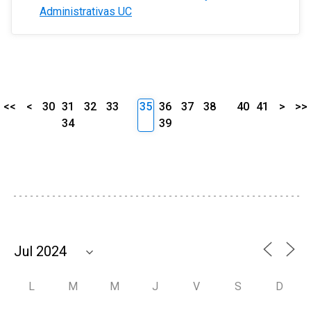
Administrativas UC
<<
<
30
31
32
33
35
36
37
38
40
41
>
>>
34
39
L
M
M
J
V
S
D