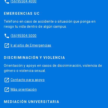
phone
(56)95504 4000
EMERGENCIAS UC
Teléfono en caso de accidente o situación que ponga en
riesgo tu vida dentro de algún campus.
phone
(56)95504 5000
launch
Ir al sitio de Emergencias
DISCRIMINACIÓN Y VIOLENCIA
Orientación y apoyo en casos de discriminación, violencia de
género o violencia sexual.
launch
Contacto para apoyo
launch
Más orientación
MEDIACIÓN UNIVERSITARIA