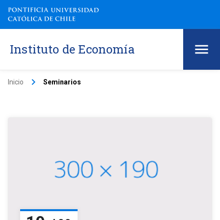
Instituto de Economía
keyboard_arrow_right
Inicio
Seminarios