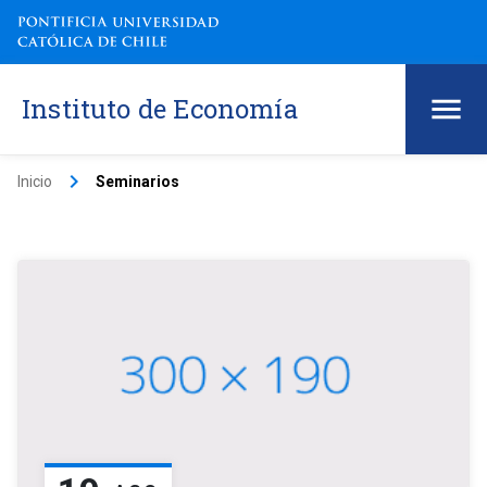
Instituto de Economía
keyboard_arrow_right
Inicio
Seminarios