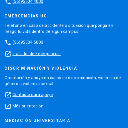
phone
(56)95504 4000
EMERGENCIAS UC
Teléfono en caso de accidente o situación que ponga en
riesgo tu vida dentro de algún campus.
phone
(56)95504 5000
launch
Ir al sitio de Emergencias
DISCRIMINACIÓN Y VIOLENCIA
Orientación y apoyo en casos de discriminación, violencia de
género o violencia sexual.
launch
Contacto para apoyo
launch
Más orientación
MEDIACIÓN UNIVERSITARIA