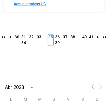
Administrativas UC
<<
<
30
31
32
33
35
36
37
38
40
41
>
>>
34
39
L
M
M
J
V
S
D