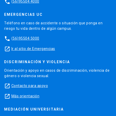
phone
(56)95504 4000
EMERGENCIAS UC
Teléfono en caso de accidente o situación que ponga en
riesgo tu vida dentro de algún campus.
phone
(56)95504 5000
launch
Ir al sitio de Emergencias
DISCRIMINACIÓN Y VIOLENCIA
Orientación y apoyo en casos de discriminación, violencia de
género o violencia sexual.
launch
Contacto para apoyo
launch
Más orientación
MEDIACIÓN UNIVERSITARIA