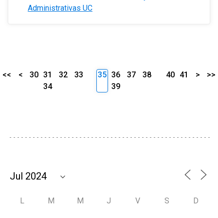
Administrativas UC
<<
<
30
31
32
33
35
36
37
38
40
41
>
>>
34
39
L
M
M
J
V
S
D