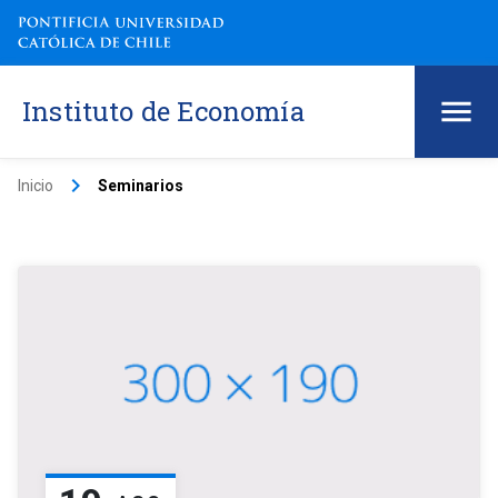
Instituto de Economía
keyboard_arrow_right
Inicio
Seminarios