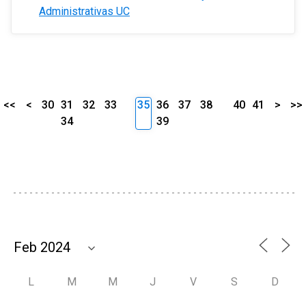
Administrativas UC
<<
<
30
31
32
33
35
36
37
38
40
41
>
>>
34
39
L
M
M
J
V
S
D