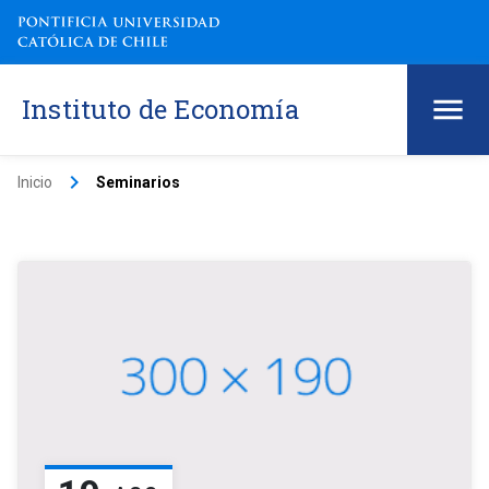
Instituto de Economía
keyboard_arrow_right
Inicio
Seminarios