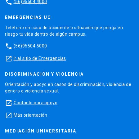
phone
(56)95504 4000
EMERGENCIAS UC
Teléfono en caso de accidente o situación que ponga en
riesgo tu vida dentro de algún campus.
phone
(56)95504 5000
launch
Ir al sitio de Emergencias
DISCRIMINACIÓN Y VIOLENCIA
Orientación y apoyo en casos de discriminación, violencia de
género o violencia sexual.
launch
Contacto para apoyo
launch
Más orientación
MEDIACIÓN UNIVERSITARIA