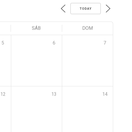
TODAY
SÁB
DOM
5
6
7
12
13
14