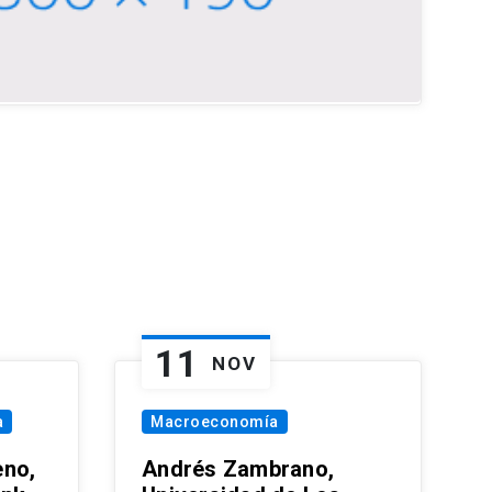
11
NOV
a
Macroeconomía
eno,
Andrés Zambrano,