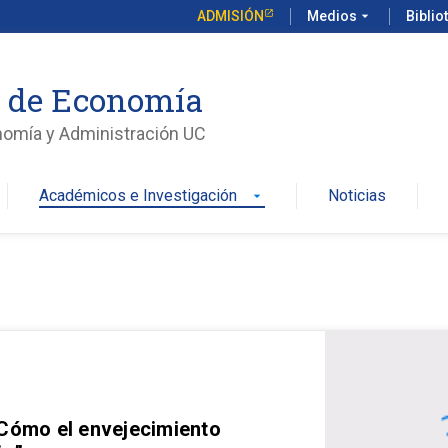
ADMISIÓN
Medios
arrow_drop_down
Biblio
o de Economía
nomía y Administración UC
Académicos e Investigación
Noticias
arrow_drop_down
 Cómo el envejecimiento