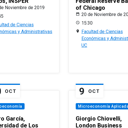
os, INSPER
Federal Reserve B
of Chicago
de Noviembre de 2019
20 de Noviembre de 2
45
15:30
ultad de Ciencias
nómicas y Administrativas
Facultad de Ciencias
Económicas y Administ
UC
0
9
OCT
OCT
oeconomía
Microeconomía Aplicad
ro García,
Giorgio Chiovelli,
ersidad de Los
London Business