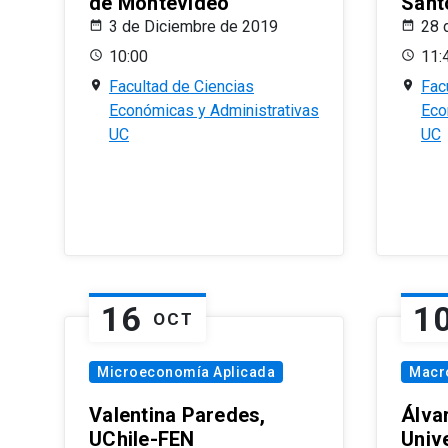
de Montevideo
Sant
3 de Diciembre de 2019
28 
10:00
11:
Facultad de Ciencias
Fac
Económicas y Administrativas
Eco
UC
UC
16
1
OCT
Microeconomía Aplicada
Macr
Valentina Paredes,
Álva
UChile-FEN
Univ