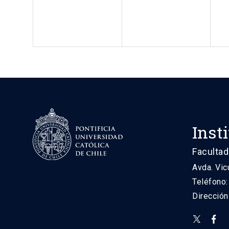
Inst
Facultad
Avda. Vic
Teléfono
Direcció