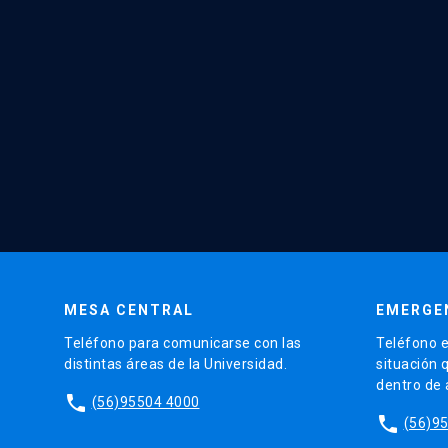
MESA CENTRAL
EMERGE
Teléfono para comunicarse con las
Teléfono e
distintas áreas de la Universidad.
situación 
dentro de
phone
(56)95504 4000
phone
(56)9