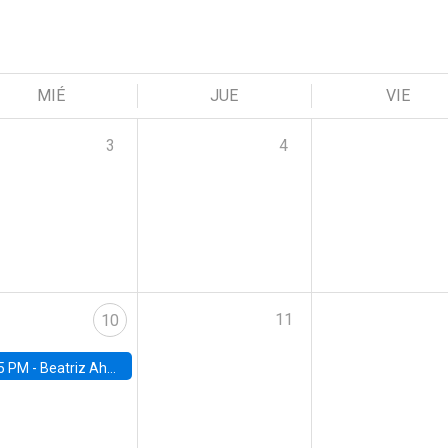
MIÉ
JUE
VIE
3
4
11
10
5 PM -
Beatriz Ahumada, PhD candidate, Universidad de Pittsburgh