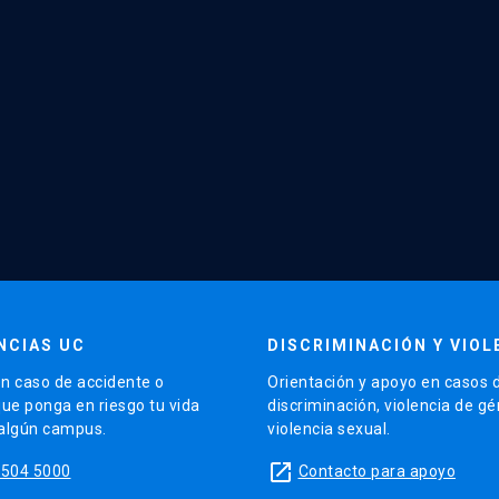
NCIAS UC
DISCRIMINACIÓN Y VIOL
n caso de accidente o
Orientación y apoyo en casos 
que ponga en riesgo tu vida
discriminación, violencia de g
 algún campus.
violencia sexual.
launch
5504 5000
Contacto para apoyo