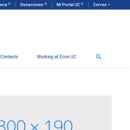
teca
Donaciones
Mi Portal UC
Correo
arrow_drop_down
search
Contacto
Working at Econ UC