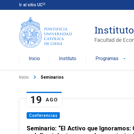
Ir al sitio UC
Institut
Facultad de Eco
Inicio
Instituto
Programas
arrow_drop_down
keyboard_arrow_right
Inicio
Seminarios
19
AGO
Conferencias
Seminario: “El Activo que Ignoramos: