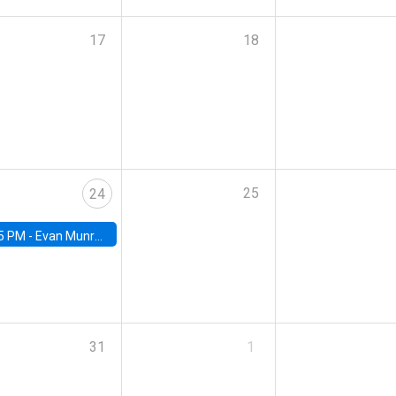
17
18
25
24
5 PM -
Evan Munro, Neyman Visiting Assistant Professor in the Department of Statistics at UC Berkeley
31
1