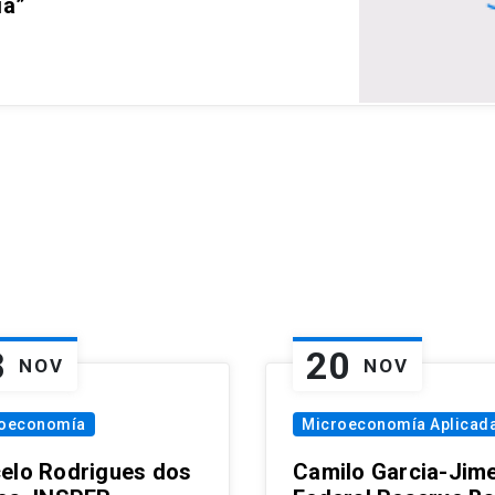
ia”
8
20
NOV
NOV
oeconomía
Microeconomía Aplicad
elo Rodrigues dos
Camilo Garcia-Jim