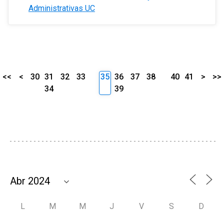
Administrativas UC
<<
<
30
31
32
33
35
36
37
38
40
41
>
>>
34
39
L
M
M
J
V
S
D