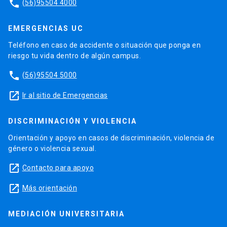
phone
(56)95504 4000
EMERGENCIAS UC
Teléfono en caso de accidente o situación que ponga en
riesgo tu vida dentro de algún campus.
phone
(56)95504 5000
launch
Ir al sitio de Emergencias
DISCRIMINACIÓN Y VIOLENCIA
Orientación y apoyo en casos de discriminación, violencia de
género o violencia sexual.
launch
Contacto para apoyo
launch
Más orientación
MEDIACIÓN UNIVERSITARIA