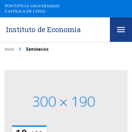
Instituto de Economía
keyboard_arrow_right
Inicio
Seminarios