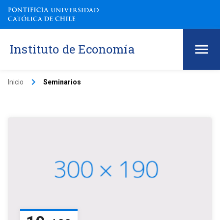
Instituto de Economía
keyboard_arrow_right
Inicio
Seminarios