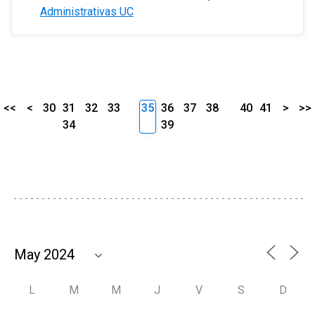
Administrativas UC
<<
<
30
31
32
33
35
36
37
38
40
41
>
>>
34
39
L
M
M
J
V
S
D