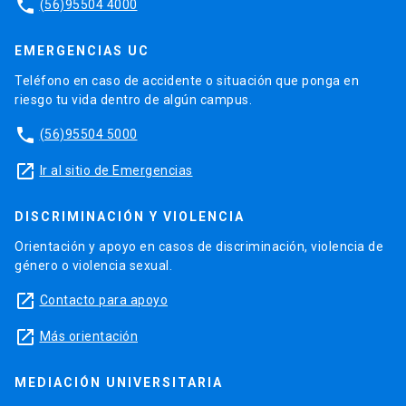
phone
(56)95504 4000
EMERGENCIAS UC
Teléfono en caso de accidente o situación que ponga en
riesgo tu vida dentro de algún campus.
phone
(56)95504 5000
launch
Ir al sitio de Emergencias
DISCRIMINACIÓN Y VIOLENCIA
Orientación y apoyo en casos de discriminación, violencia de
género o violencia sexual.
launch
Contacto para apoyo
launch
Más orientación
MEDIACIÓN UNIVERSITARIA