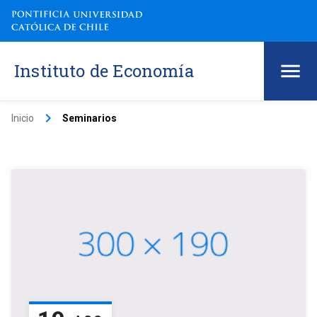
Instituto de Economía
keyboard_arrow_right
Inicio
Seminarios