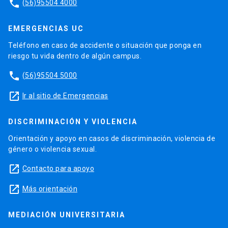
phone
(56)95504 4000
EMERGENCIAS UC
Teléfono en caso de accidente o situación que ponga en
riesgo tu vida dentro de algún campus.
phone
(56)95504 5000
launch
Ir al sitio de Emergencias
DISCRIMINACIÓN Y VIOLENCIA
Orientación y apoyo en casos de discriminación, violencia de
género o violencia sexual.
launch
Contacto para apoyo
launch
Más orientación
MEDIACIÓN UNIVERSITARIA