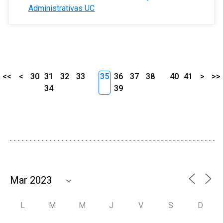
Administrativas UC
<<
<
30
31
32
33
35
36
37
38
40
41
>
>>
34
39
L
M
M
J
V
S
D