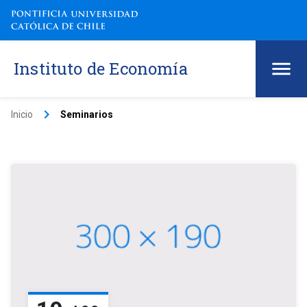
Instituto de Economía
keyboard_arrow_right
Inicio
Seminarios