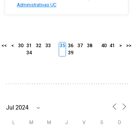
Administrativas UC
<<
<
30
31
32
33
35
36
37
38
40
41
>
>>
34
39
L
M
M
J
V
S
D