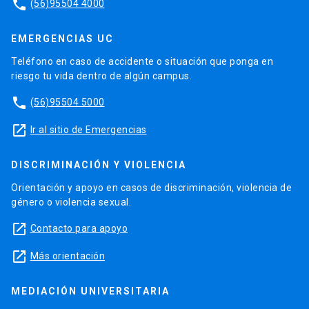
phone
(56)95504 4000
EMERGENCIAS UC
Teléfono en caso de accidente o situación que ponga en
riesgo tu vida dentro de algún campus.
phone
(56)95504 5000
launch
Ir al sitio de Emergencias
DISCRIMINACIÓN Y VIOLENCIA
Orientación y apoyo en casos de discriminación, violencia de
género o violencia sexual.
launch
Contacto para apoyo
launch
Más orientación
MEDIACIÓN UNIVERSITARIA