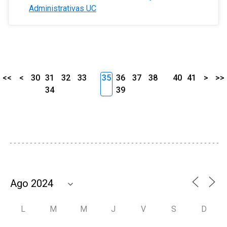
Administrativas UC
<<
<
30
31
32
33
35
36
37
38
40
41
>
>>
34
39
L
M
M
J
V
S
D