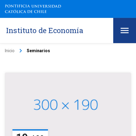
Instituto de Economía
keyboard_arrow_right
Inicio
Seminarios