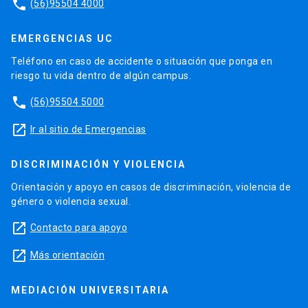
phone
(56)95504 4000
EMERGENCIAS UC
Teléfono en caso de accidente o situación que ponga en
riesgo tu vida dentro de algún campus.
phone
(56)95504 5000
launch
Ir al sitio de Emergencias
DISCRIMINACIÓN Y VIOLENCIA
Orientación y apoyo en casos de discriminación, violencia de
género o violencia sexual.
launch
Contacto para apoyo
launch
Más orientación
MEDIACIÓN UNIVERSITARIA