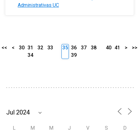
Administrativas UC
<<
<
30
31
32
33
35
36
37
38
40
41
>
>>
34
39
L
M
M
J
V
S
D