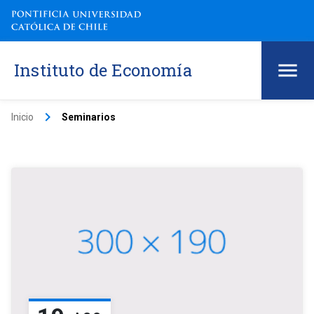
Instituto de Economía
keyboard_arrow_right
Inicio
Seminarios