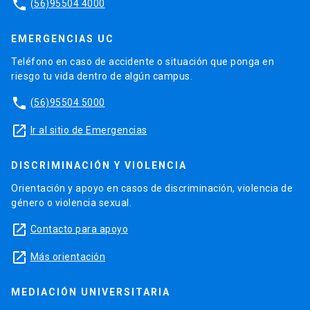
phone
(56)95504 4000
EMERGENCIAS UC
Teléfono en caso de accidente o situación que ponga en
riesgo tu vida dentro de algún campus.
phone
(56)95504 5000
launch
Ir al sitio de Emergencias
DISCRIMINACIÓN Y VIOLENCIA
Orientación y apoyo en casos de discriminación, violencia de
género o violencia sexual.
launch
Contacto para apoyo
launch
Más orientación
MEDIACIÓN UNIVERSITARIA