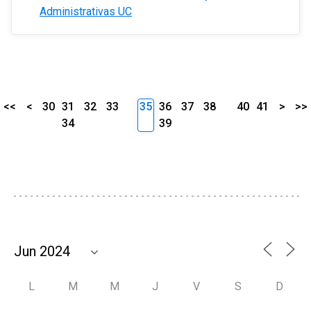
Administrativas UC
<<
<
30
31
32
33
35
36
37
38
40
41
>
>>
34
39
L
M
M
J
V
S
D