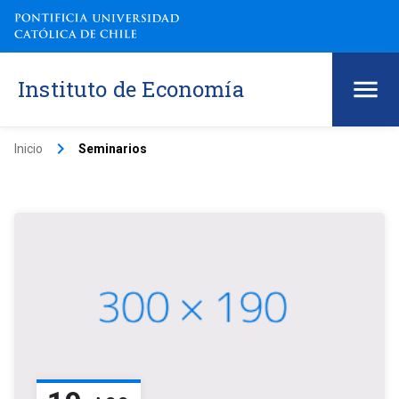
Instituto de Economía
keyboard_arrow_right
Inicio
Seminarios