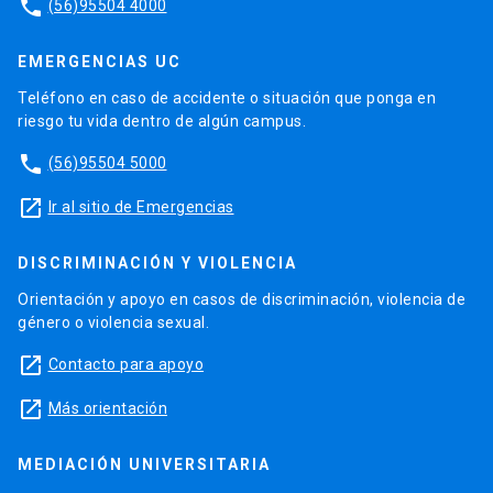
phone
(56)95504 4000
EMERGENCIAS UC
Teléfono en caso de accidente o situación que ponga en
riesgo tu vida dentro de algún campus.
phone
(56)95504 5000
launch
Ir al sitio de Emergencias
DISCRIMINACIÓN Y VIOLENCIA
Orientación y apoyo en casos de discriminación, violencia de
género o violencia sexual.
launch
Contacto para apoyo
launch
Más orientación
MEDIACIÓN UNIVERSITARIA