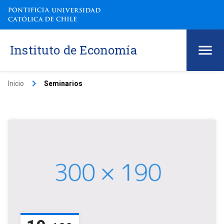
Instituto de Economía
keyboard_arrow_right
Inicio
Seminarios