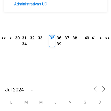
Administrativas UC
<<
<
30
31
32
33
35
36
37
38
40
41
>
>>
34
39
L
M
M
J
V
S
D