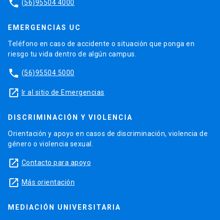
phone
(56)95504 4000
EMERGENCIAS UC
Teléfono en caso de accidente o situación que ponga en
riesgo tu vida dentro de algún campus.
phone
(56)95504 5000
launch
Ir al sitio de Emergencias
DISCRIMINACIÓN Y VIOLENCIA
Orientación y apoyo en casos de discriminación, violencia de
género o violencia sexual.
launch
Contacto para apoyo
launch
Más orientación
MEDIACIÓN UNIVERSITARIA