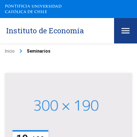
Instituto de Economía
keyboard_arrow_right
Inicio
Seminarios