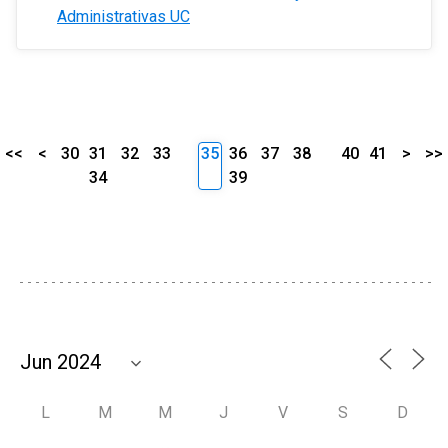
Administrativas UC
<<
<
30
31
32
33
35
36
37
38
40
41
>
>>
34
39
L
M
M
J
V
S
D