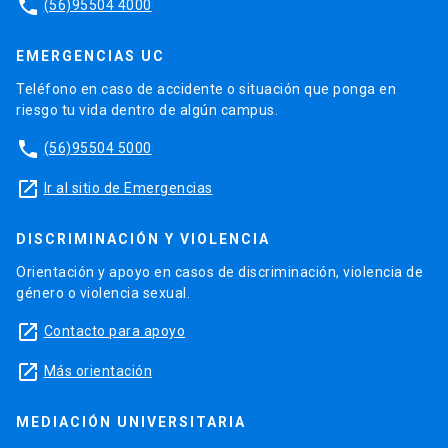
phone
(56)95504 4000
EMERGENCIAS UC
Teléfono en caso de accidente o situación que ponga en
riesgo tu vida dentro de algún campus.
phone
(56)95504 5000
launch
Ir al sitio de Emergencias
DISCRIMINACIÓN Y VIOLENCIA
Orientación y apoyo en casos de discriminación, violencia de
género o violencia sexual.
launch
Contacto para apoyo
launch
Más orientación
MEDIACIÓN UNIVERSITARIA