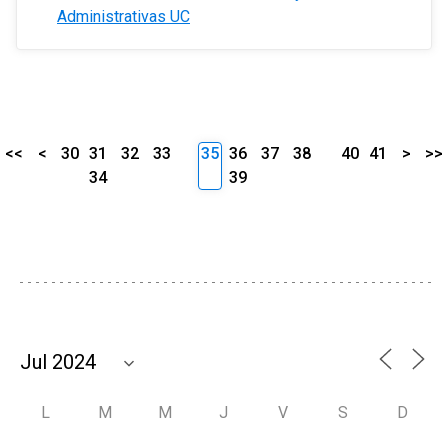
Administrativas UC
<<
<
30
31
32
33
35
36
37
38
40
41
>
>>
34
39
L
M
M
J
V
S
D