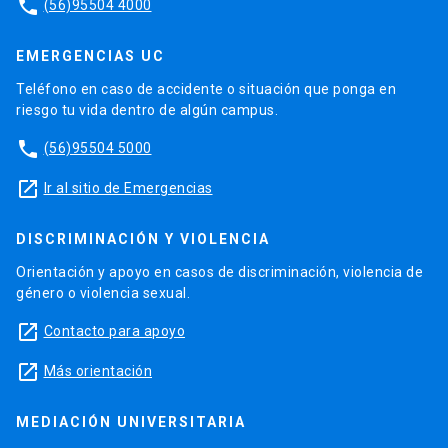
phone
(56)95504 4000
EMERGENCIAS UC
Teléfono en caso de accidente o situación que ponga en
riesgo tu vida dentro de algún campus.
phone
(56)95504 5000
launch
Ir al sitio de Emergencias
DISCRIMINACIÓN Y VIOLENCIA
Orientación y apoyo en casos de discriminación, violencia de
género o violencia sexual.
launch
Contacto para apoyo
launch
Más orientación
MEDIACIÓN UNIVERSITARIA