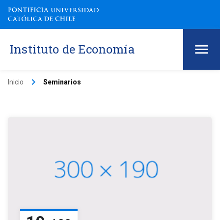
Instituto de Economía
keyboard_arrow_right
Inicio
Seminarios