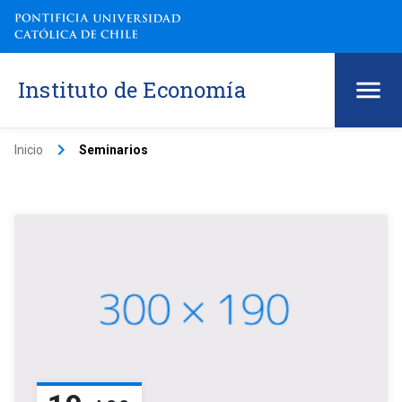
Instituto de Economía
keyboard_arrow_right
Inicio
Seminarios