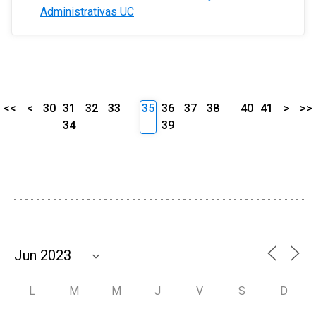
Administrativas UC
<<
<
30
31
32
33
35
36
37
38
40
41
>
>>
34
39
L
M
M
J
V
S
D