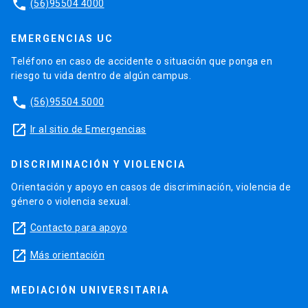
phone
(56)95504 4000
EMERGENCIAS UC
Teléfono en caso de accidente o situación que ponga en
riesgo tu vida dentro de algún campus.
phone
(56)95504 5000
launch
Ir al sitio de Emergencias
DISCRIMINACIÓN Y VIOLENCIA
Orientación y apoyo en casos de discriminación, violencia de
género o violencia sexual.
launch
Contacto para apoyo
launch
Más orientación
MEDIACIÓN UNIVERSITARIA