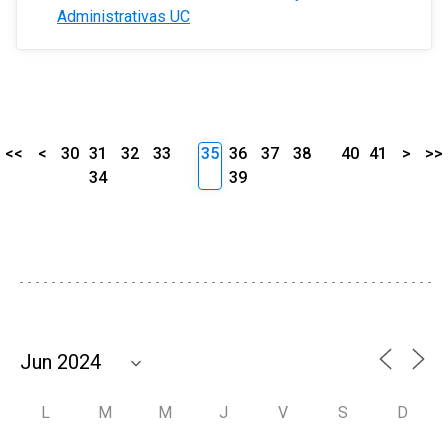
Administrativas UC
<<
<
30
31
32
33
35
36
37
38
40
41
>
>>
34
39
L
M
M
J
V
S
D