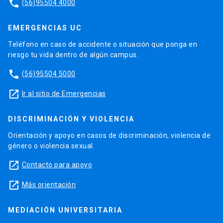
phone
(56)95504 4000
EMERGENCIAS UC
Teléfono en caso de accidente o situación que ponga en
riesgo tu vida dentro de algún campus.
phone
(56)95504 5000
launch
Ir al sitio de Emergencias
DISCRIMINACIÓN Y VIOLENCIA
Orientación y apoyo en casos de discriminación, violencia de
género o violencia sexual.
launch
Contacto para apoyo
launch
Más orientación
MEDIACIÓN UNIVERSITARIA