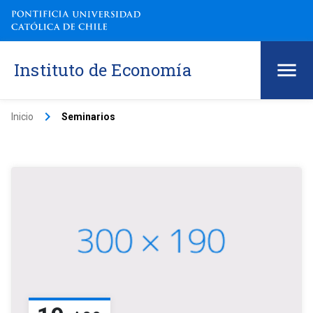
Instituto de Economía
keyboard_arrow_right
Inicio
Seminarios