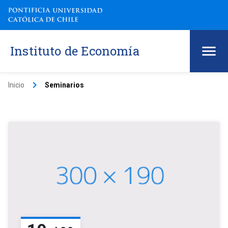
Instituto de Economía
keyboard_arrow_right
Inicio
Seminarios