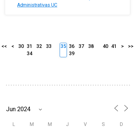
Administrativas UC
<<
<
30
31
32
33
35
36
37
38
40
41
>
>>
34
39
L
M
M
J
V
S
D