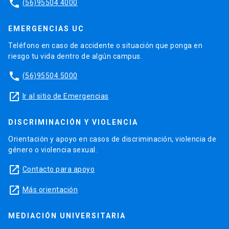
phone
(56)95504 4000
EMERGENCIAS UC
Teléfono en caso de accidente o situación que ponga en
riesgo tu vida dentro de algún campus.
phone
(56)95504 5000
launch
Ir al sitio de Emergencias
DISCRIMINACIÓN Y VIOLENCIA
Orientación y apoyo en casos de discriminación, violencia de
género o violencia sexual.
launch
Contacto para apoyo
launch
Más orientación
MEDIACIÓN UNIVERSITARIA