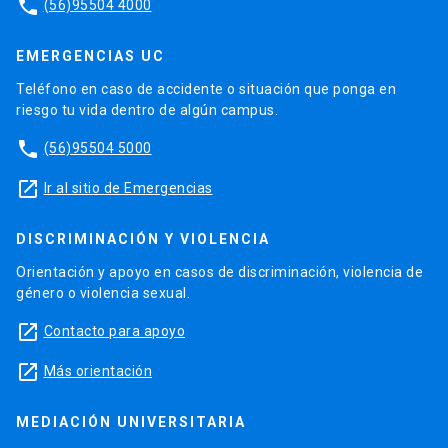
phone
(56)95504 4000
EMERGENCIAS UC
Teléfono en caso de accidente o situación que ponga en
riesgo tu vida dentro de algún campus.
phone
(56)95504 5000
launch
Ir al sitio de Emergencias
DISCRIMINACIÓN Y VIOLENCIA
Orientación y apoyo en casos de discriminación, violencia de
género o violencia sexual.
launch
Contacto para apoyo
launch
Más orientación
MEDIACIÓN UNIVERSITARIA