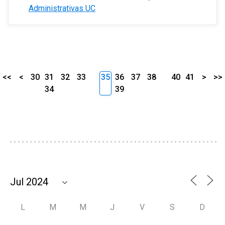
Administrativas UC
<<
<
30
31
32
33
35
36
37
38
40
41
>
>>
34
39
L
M
M
J
V
S
D