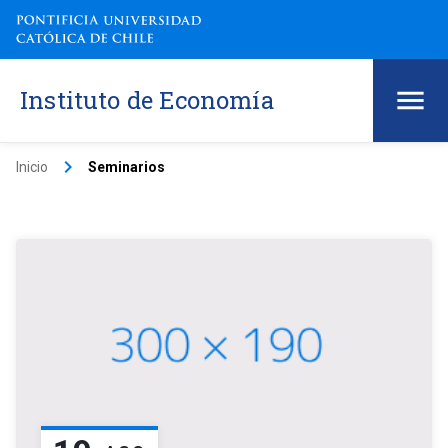
Instituto de Economía
keyboard_arrow_right
Inicio
Seminarios