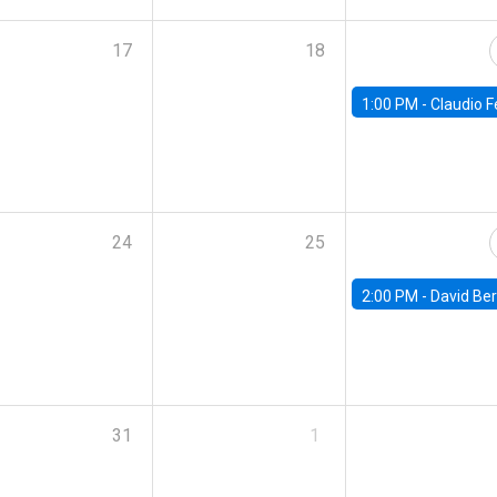
17
18
1:00 PM -
Claudio Ferraz, British Col
24
25
2:00 PM -
David Berger, D
31
1