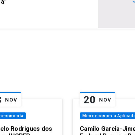
ia”
8
20
NOV
NOV
oeconomía
Microeconomía Aplicad
elo Rodrigues dos
Camilo Garcia-Jim