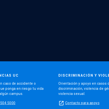
NCIAS UC
DISCRIMINACIÓN Y VIOL
n caso de accidente o
Orientación y apoyo en casos 
que ponga en riesgo tu vida
discriminación, violencia de g
 algún campus.
violencia sexual.
launch
5504 5000
Contacto para apoyo