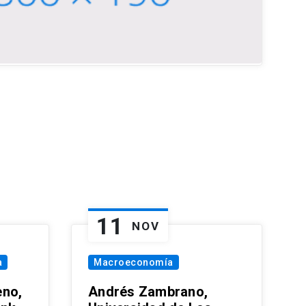
11
NOV
a
Macroeconomía
eno,
Andrés Zambrano,