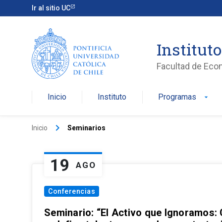
Ir al sitio UC
Institut
Facultad de Eco
Inicio
Instituto
Programas
arrow_drop_down
keyboard_arrow_right
Inicio
Seminarios
19
AGO
Conferencias
Seminario: “El Activo que Ignoramos: