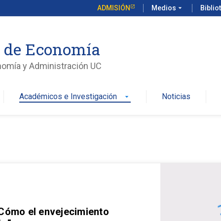
ADMISIÓN
Medios
arrow_drop_down
Biblio
o de Economía
nomía y Administración UC
Académicos e Investigación
Noticias
arrow_drop_down
 Cómo el envejecimiento