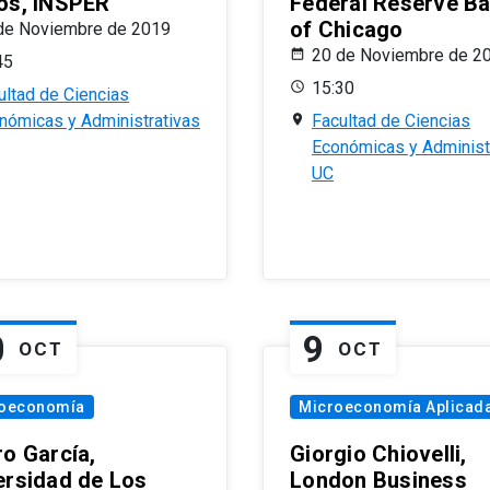
os, INSPER
Federal Reserve B
of Chicago
de Noviembre de 2019
20 de Noviembre de 2
45
15:30
ultad de Ciencias
nómicas y Administrativas
Facultad de Ciencias
Económicas y Administ
UC
0
9
OCT
OCT
oeconomía
Microeconomía Aplicad
ro García,
Giorgio Chiovelli,
ersidad de Los
London Business