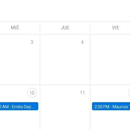
MIÉ
JUE
VIE
3
4
11
10
0 AM -
Emilio Depetris-Chauvín, Universidad Católica
2:00 PM -
Mauricio Tejada,