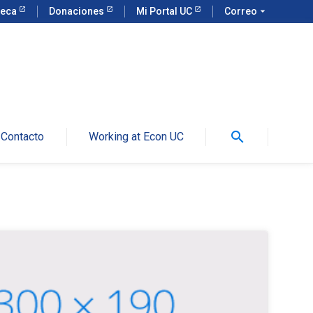
teca
Donaciones
Mi Portal UC
Correo
arrow_drop_down
search
Contacto
Working at Econ UC