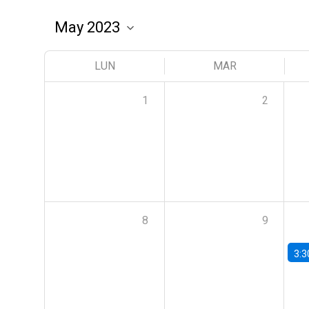
LUN
MAR
1
2
8
9
3:3