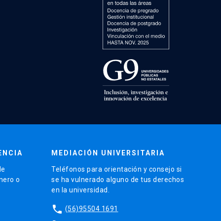
ENCIA
MEDIACIÓN UNIVERSITARIA
de
Teléfonos para orientación y consejo si
énero o
se ha vulnerado alguno de tus derechos
en la universidad.
phone
(56)95504 1691