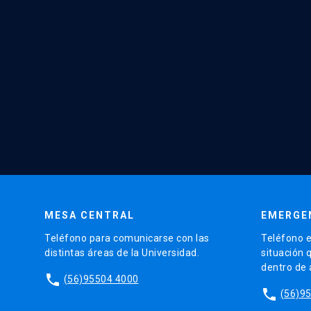
MESA CENTRAL
EMERGE
Teléfono para comunicarse con las
Teléfono e
distintas áreas de la Universidad.
situación 
dentro de
phone
(56)95504 4000
phone
(56)9