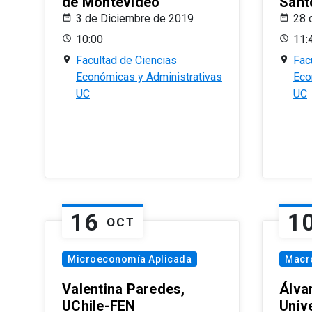
de Montevideo
Sant
3 de Diciembre de 2019
28 
10:00
11:
Facultad de Ciencias
Fac
Económicas y Administrativas
Eco
UC
UC
16
1
OCT
Microeconomía Aplicada
Macr
Valentina Paredes,
Álva
UChile-FEN
Univ