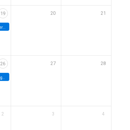
20
21
19
umbia
27
28
26
uke
2
3
4