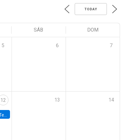
TODAY
SÁB
DOM
5
6
7
13
14
12
 UDP